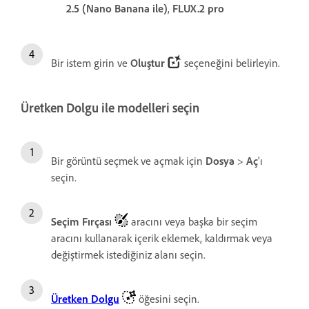
2.5 (Nano Banana ile)
,
FLUX.2 pro
Bir istem girin ve
Oluştur
seçeneğini belirleyin.
Üretken Dolgu ile modelleri seçin
Bir görüntü seçmek ve açmak için
Dosya
>
Aç
'ı
seçin.
Seçim Fırçası
aracını veya başka bir seçim
aracını kullanarak içerik eklemek, kaldırmak veya
değiştirmek istediğiniz alanı seçin.
Üretken Dolgu
öğesini seçin.