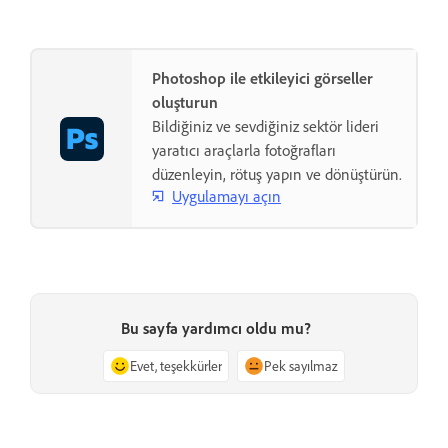
Photoshop ile etkileyici görseller
oluşturun
Bildiğiniz ve sevdiğiniz sektör lideri
yaratıcı araçlarla fotoğrafları
düzenleyin, rötuş yapın ve dönüştürün.
Uygulamayı açın
Bu sayfa yardımcı oldu mu?
Evet, teşekkürler
Pek sayılmaz