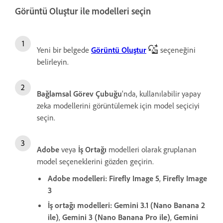
Görüntü Oluştur ile modelleri seçin
Yeni bir belgede
Görüntü Oluştur
seçeneğini
belirleyin.
Bağlamsal Görev Çubuğu
'nda, kullanılabilir yapay
zeka modellerini görüntülemek için model seçiciyi
seçin.
Adobe
veya
İş Ortağı
modelleri olarak gruplanan
model seçeneklerini gözden geçirin.
Adobe modelleri:
Firefly Image 5
,
Firefly Image
3
İş ortağı modelleri:
Gemini 3.1 (Nano Banana 2
ile)
,
Gemini 3 (Nano Banana Pro ile)
,
Gemini