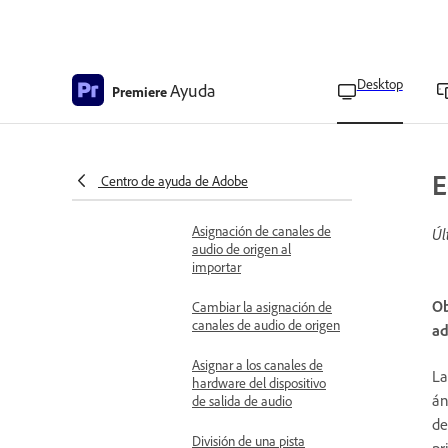
Técnicas avanzadas de audio
Asignación de canales de
audio
Desktop
Ayuda
Premiere
Información general sobre
el mezclador de pistas de
audio
E
Centro de ayuda de Adobe
Crear una submezcla
Asignación de canales de
Úl
audio de origen al
importar
Ob
Cambiar la asignación de
canales de audio de origen
ad
Asignar a los canales de
La
hardware del dispositivo
án
de salida de audio
de
División de una pista
pr