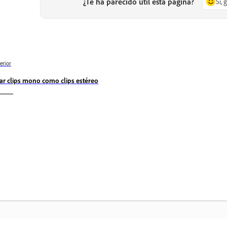
¿Te ha parecido útil esta página?
Sí, 
erior
ar clips mono como clips estéreo