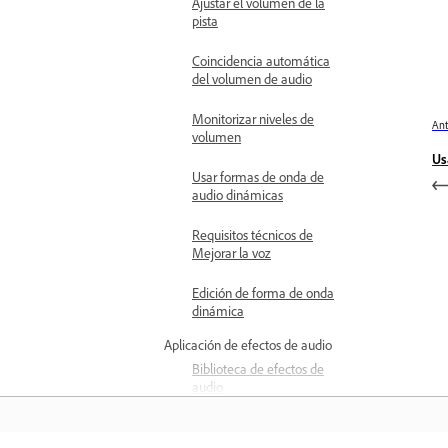
Ajustar el volumen de la
pista
Coincidencia automática
del volumen de audio
Monitorizar niveles de
Ant
volumen
Us
Usar formas de onda de
audio dinámicas
Requisitos técnicos de
Mejorar la voz
Edición de forma de onda
dinámica
Aplicación de efectos de audio
Biblioteca de efectos de
audio
Descripción general del
medidor de sonoridad