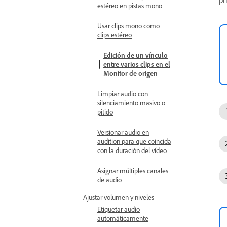
estéreo en pistas mono
Usar clips mono como
clips estéreo
Edición de un vínculo
entre varios clips en el
Monitor de origen
Limpiar audio con
silenciamiento masivo o
pitido
Versionar audio en
audition para que coincida
con la duración del vídeo
Asignar múltiples canales
de audio
Ajustar volumen y niveles
Etiquetar audio
automáticamente