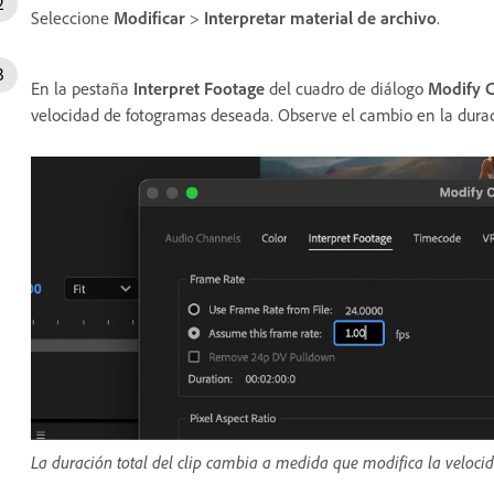
Seleccione
Modificar
>
Interpretar material de archivo
.
En la pestaña
Interpret Footage
del cuadro de diálogo
Modify C
velocidad de fotogramas deseada. Observe el cambio en la durac
La duración total del clip cambia a medida que modifica la veloci