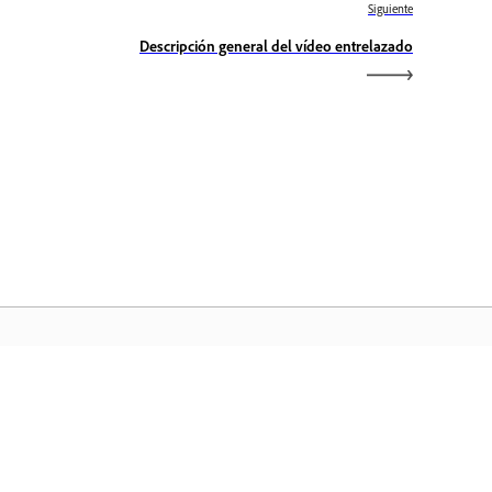
Siguiente
Descripción general del vídeo entrelazado
icio de Adobe
ceda a sus aplicaciones y servicios