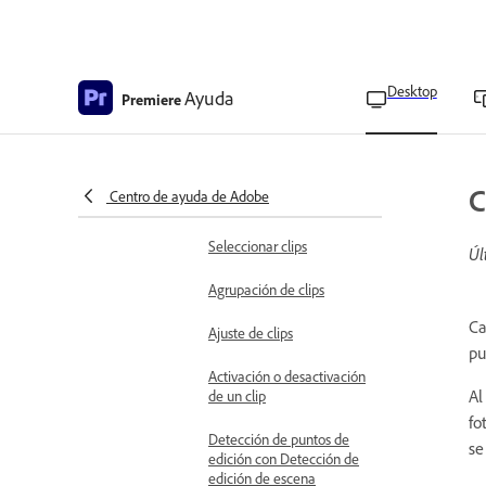
Bloqueo de sincronización
para evitar los cambios
Bloqueo de pista para
Desktop
Ayuda
evitar los cambios
Premiere
Simplificar una secuencia
Buscar clips en una
C
Centro de ayuda de Adobe
secuencia
Seleccionar clips
Úl
Agrupación de clips
Ca
Ajuste de clips
pu
Activación o desactivación
Al
de un clip
fo
Detección de puntos de
se
edición con Detección de
edición de escena