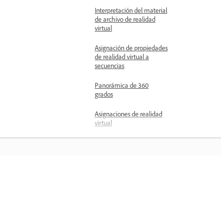
Interpretación del material
de archivo de realidad
virtual
Asignación de propiedades
de realidad virtual a
secuencias
Panorámica de 360
grados
Asignaciones de realidad
virtual
Ocultación de controles de
visualización de vídeo de
realidad virtual
Efectos y transiciones de
Aprender
vídeo inmersivos
Rotación de vídeo de tres
Aprenda con tutoriales en vídeo paso 
ejes