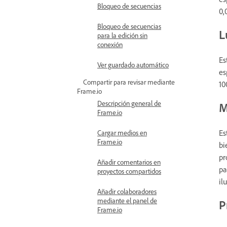
Bloqueo de secuencias
0,
Bloqueo de secuencias
L
para la edición sin
conexión
Es
Ver guardado automático
es
Compartir para revisar mediante
10
Frame.io
Descripción general de
M
Frame.io
Es
Cargar medios en
Frame.io
bi
pr
Añadir comentarios en
pa
proyectos compartidos
il
Añadir colaboradores
mediante el panel de
P
Frame.io