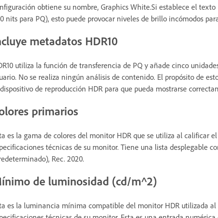
nfiguración obtiene su nombre, Graphics White.Si establece el texto
0 nits para PQ), esto puede provocar niveles de brillo incómodos para
ncluye metadatos HDR10
R10 utiliza la función de transferencia de PQ y añade cinco unidades
uario. No se realiza ningún análisis de contenido. El propósito de es
 dispositivo de reproducción HDR para que pueda mostrarse correctam
olores primarios
ta es la gama de colores del monitor HDR que se utiliza al calificar e
pecificaciones técnicas de su monitor. Tiene una lista desplegable co
redeterminado), Rec. 2020.
ínimo de luminosidad (cd/m^2)
ta es la luminancia mínima compatible del monitor HDR utilizada al 
pecificaciones técnicas de su monitor. Esta es una entrada numérica 