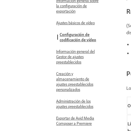
Información general sobre
la configuración de
R
exportación
Ajustes básicos de vídeo
(S
di
Configuración de
codificación de vídeo
Información general del
Gestor de ajustes
preestablecidos
P
Creación y
almacenamiento de
ajustes preestablecidos
Lo
personalizados
Administración de los
O
ajustes preestablecidos
Exportar de Avid Media
Composer a Premiere
L
b