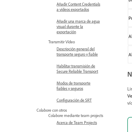
Añadir Content Credentials
a vídeos exportados
P
Añadir una marca de agua
visual durante la
exportación
A
Transmitir Vídeo
Descripción general del
transporte seguro y fiable
A
Habilitar transmisión de
Secure Reliable Transport
N
Modos de transporte
fiables y seguros
Li
Ve
Configuración de SRT
ví
Colabore con otros
Colabore mediante team projects
Acerca de Team Projects