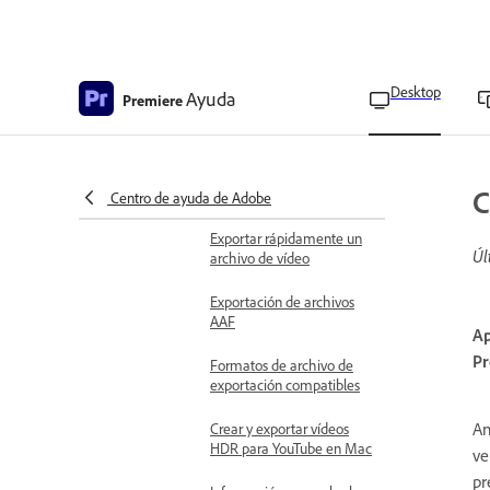
Opciones de exportación
en Premiere
Exportar archivos OMF
Desktop
Ayuda
Premiere
para Pro Tools
Funciones compatibles
para exportar archivos
C
OMF para Pro Tools
Centro de ayuda de Adobe
Exportar rápidamente un
Úl
archivo de vídeo
Exportación de archivos
AAF
Ap
Pr
Formatos de archivo de
exportación compatibles
An
Crear y exportar vídeos
HDR para YouTube en Mac
ve
pr