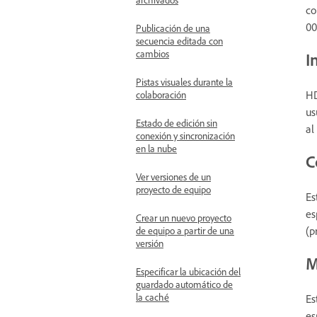
co
00
Publicación de una
secuencia editada con
cambios
I
Pistas visuales durante la
HD
colaboración
us
Estado de edición sin
al
conexión y sincronización
en la nube
C
Ver versiones de un
proyecto de equipo
Es
es
Crear un nuevo proyecto
(p
de equipo a partir de una
versión
M
Especificar la ubicación del
guardado automático de
la caché
Es
es