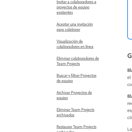
Invitar a colaboradores a
proyectos de equipo
existentes
Aceptar una invitación
para colaborar
Visualización de
colaboradores en línea
G
Eliminar colaboradores de
Team Projects
Bl
Buscar y filtrar Proyectos
el
de equipo
co
Archivar Proyectos de
Bl
equipo
re
Eliminar Team Projects
es
archivados
c
Restaurar Team Projects
Lo
archivados