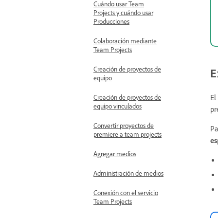
Cuándo usar Team
Projects y cuándo usar
Producciones
Colaboración mediante
Team Projects
Creación de proyectos de
E
equipo
El
Creación de proyectos de
equipo vinculados
pr
Convertir proyectos de
Pa
premiere a team projects
es
Agregar medios
Administración de medios
Conexión con el servicio
Team Projects