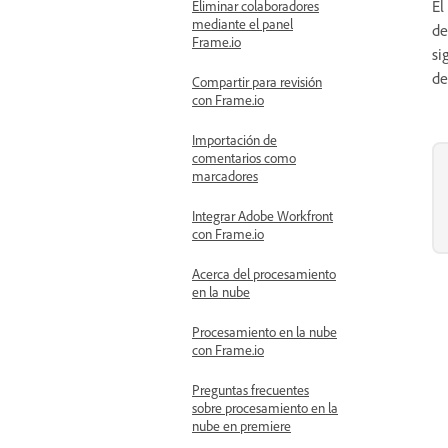
El
Eliminar colaboradores
mediante el panel
de
Frame.io
si
de
Compartir para revisión
con Frame.io
Importación de
comentarios como
marcadores
Integrar Adobe Workfront
con Frame.io
Acerca del procesamiento
en la nube
Procesamiento en la nube
con Frame.io
Preguntas frecuentes
sobre procesamiento en la
nube en premiere