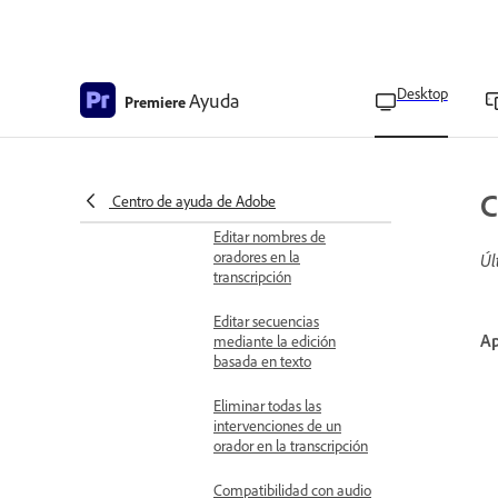
Editar transcripciones
mediante la edición
basada en texto
Desktop
Ayuda
Premiere
Detectar y eliminar pausas
en transcripciones
Transcribir archivos de
fuente individuales
C
Centro de ayuda de Adobe
Editar nombres de
oradores en la
Úl
transcripción
Editar secuencias
Ap
mediante la edición
basada en texto
Eliminar todas las
intervenciones de un
orador en la transcripción
Compatibilidad con audio