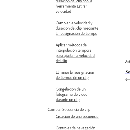
duración del clip con la
herramienta Estirar
velocidad
Cambiar la velocidad y
duración del clip mediante
la reasignación de tiempo
Aplicar métodos de
interpolación temporal
para ajustar la velocidad
del clip
Ant
Re
Eliminar la reasignación
de tiempo de un clip
Congelación de un
fotograma de vídeo
durante un clip
Cambiar Secuencia de clip
Creación de una secuencia
Controles de navegación