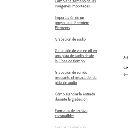
Cambiar el tamaño de las
imágenes importadas
Importación de un
proyecto de Premiere
Elements
Grabación de audio
Grabación de voz en off en
una pista de audio desde
Ant
la Línea de tiempo
Cr
Grabación de sonido
mediante el mezclador de
pista de audio
Cómo silenciar la entrada
durante la grabación
Formatos de archivo
compatibles
Compatibilidad con