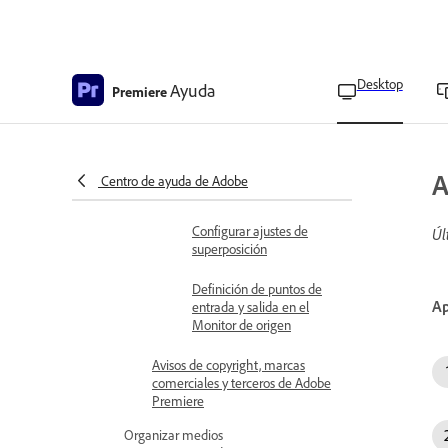
Guardado, exportación e
importación de guías
personalizadas
Desktop
Ayuda
Premiere
Habilitar el indicador de
fotogramas perdidos
Mostrar metadatos como
A
Centro de ayuda de Adobe
superposiciones
Configurar ajustes de
Úl
superposición
Definición de puntos de
Ap
entrada y salida en el
Monitor de origen
Avisos de copyright, marcas
comerciales y terceros de Adobe
Premiere
Organizar medios