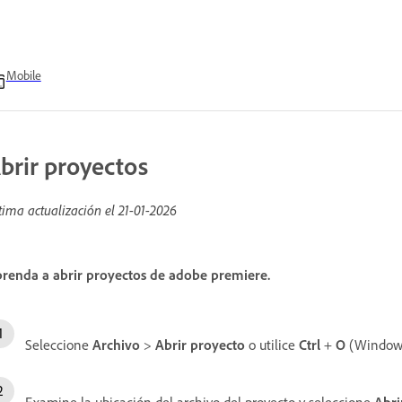
Mobile
brir proyectos
tima actualización el
21-01-2026
renda a abrir proyectos de adobe premiere.
Seleccione
Archivo
>
Abrir proyecto
o utilice
Ctrl
+
O
(Window
Examine la ubicación del archivo del proyecto y seleccione
Abri