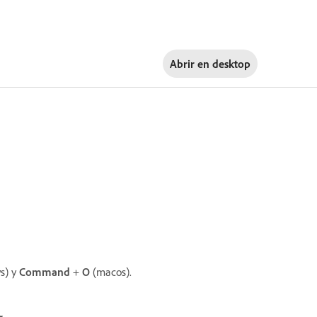
Abrir en
desktop
s) y
Command
+
O
(macos).
r
.