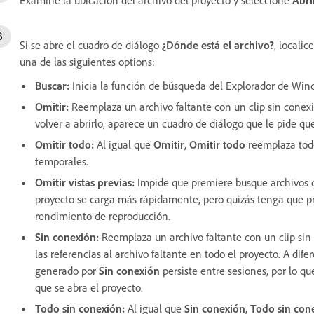
Si se abre el cuadro de diálogo
¿Dónde está el archivo?
, localic
una de las siguientes options:
Buscar
:
Inicia la función de búsqueda del Explorador de Win
Omitir
:
Reemplaza un archivo faltante con un clip sin conexió
volver a abrirlo, aparece un cuadro de diálogo que le pide que
Omitir todo
:
Al igual que
Omitir
,
Omitir todo
reemplaza todo
temporales.
Omitir vistas previas
:
Impide que premiere busque archivos de
proyecto se carga más rápidamente, pero quizás tenga que pr
rendimiento de reproducción.
Sin conexión
:
Reemplaza un archivo faltante con un clip sin
las referencias al archivo faltante en todo el proyecto. A dif
generado por
Sin conexión
persiste entre sesiones, por lo qu
que se abra el proyecto.
Todo sin conexión
:
Al igual que
Sin conexión
,
Todo sin con