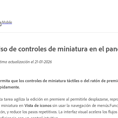
Mobile
so de controles de miniatura en el pan
tima actualización el
21-01-2026
rmita que los controles de miniatura táctiles o del ratón de prem
pidamente.
ta tarea agiliza la edición en premiere al permitirle desplazarse, rep
 miniatura en
Vista de iconos
sin usar la navegación de menús.Funci
tón, y reduce los pasos repetitivos. La interfaz visual acelera los fluj
 eficiencia con un control intuitivo.