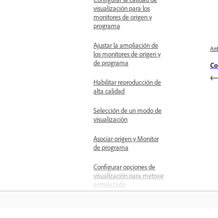
visualización para los
monitores de origen y
programa
Ajustar la ampliación de
Ant
los monitores de origen y
de programa
Co
Habilitar reproducción de
alta calidad
Selección de un modo de
visualización
Asociar origen y Monitor
de programa
Configurar opciones de
visualización para metraje
entrelazado
Comparación de las
ediciones en los clips en el