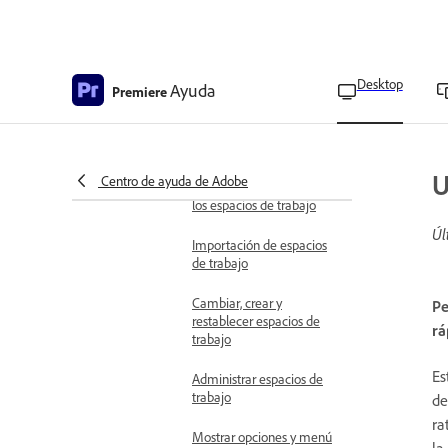
miniatura en el panel
Project
Aprenda cómo funcionan
Desktop
Ayuda
Premiere
las acciones táctiles y
gestuales con los botones
Flujos de trabajo, espacios de
trabajo y paneles
U
Centro de ayuda de Adobe
Información general sobre
los espacios de trabajo
Úl
Importación de espacios
de trabajo
Cambiar, crear y
Pe
restablecer espacios de
rá
trabajo
Es
Administrar espacios de
trabajo
de
ra
Mostrar opciones y menú
la