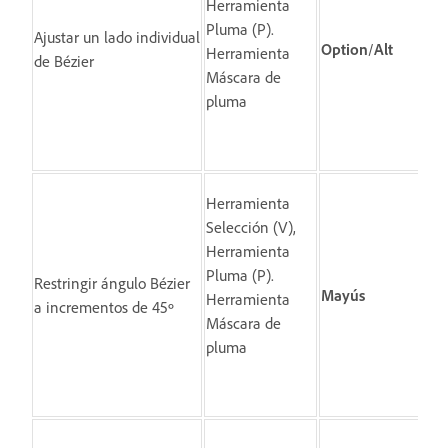
Herramienta
arr
Pluma (P).
Ajustar un lado individual
co
Option
/
Alt
Herramienta
de Bézier
Bé
Máscara de
pluma
Herramienta
Selección (V),
Herramienta
Hag
Pluma (P).
Restringir ángulo Bézier
arr
Mayús
Herramienta
a incrementos de 45º
co
Máscara de
Bé
pluma