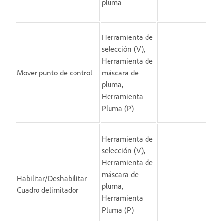
pluma
Herramienta de
selección (V),
Ha
Herramienta de
arr
Mover punto de control
máscara de
pu
pluma,
co
Herramienta
Pluma (P)
Herramienta de
Ha
selección (V),
cli
Herramienta de
cua
máscara de
Habilitar/Deshabilitar
lug
pluma,
Cuadro delimitador
de
Herramienta
de
Pluma (P)