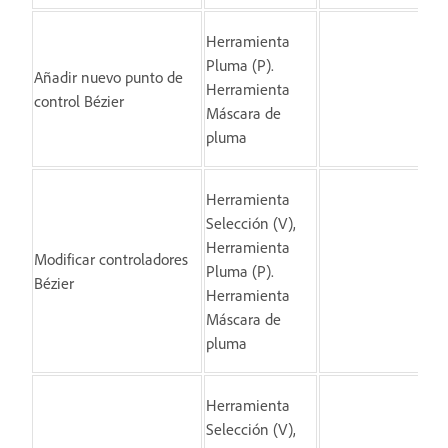
Herramienta
Ha
Pluma (P).
Añadir nuevo punto de
arr
Herramienta
control Bézier
se
Máscara de
lí
pluma
Herramienta
Selección (V),
Ha
Herramienta
Modificar controladores
el
Pluma (P).
Bézier
co
Herramienta
Bé
Máscara de
pluma
Herramienta
Selección (V),
Hag