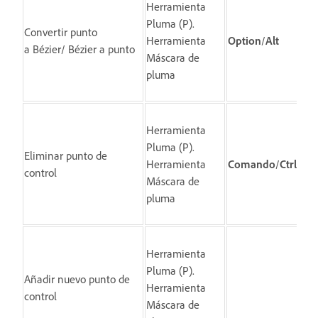
Herramienta
Pluma (P).
Ha
Convertir punto
Herramienta
Option
/
Alt
el
a Bézier/ Bézier a punto
Máscara de
co
pluma
Herramienta
Pluma (P).
Ha
Eliminar punto de
Herramienta
Comando
/
Ctrl
el
control
Máscara de
co
pluma
Herramienta
Pluma (P).
Ha
Añadir nuevo punto de
Herramienta
el
control
Máscara de
de