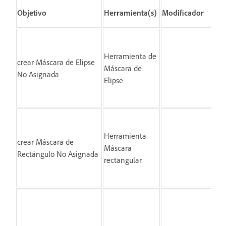
Objetivo
Herramienta(s)
Modificador
Ac
Herramienta de
crear Máscara de Elipse
Hag
Máscara de
No Asignada
ar
Elipse
Herramienta
crear Máscara de
Hag
Máscara
Rectángulo No Asignada
ar
rectangular
Ha
ca