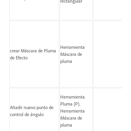
rectangular
Ha
ca
de 
Herramienta
crear Máscara de Pluma
hag
Máscara de
de Efecto
el
pluma
ini
cer
fo
Herramienta
Pluma (P).
Ha
Añadir nuevo punto de
Herramienta
el
control de ángulo
Máscara de
de
pluma