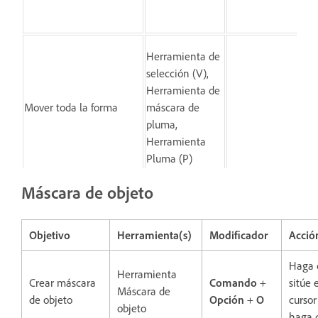
Herramienta de
Ha
selección (V),
arr
Herramienta de
cua
Mover toda la forma
máscara de
lug
pluma,
de
Herramienta
de
Pluma (P)
Máscara de objeto
Herramienta de
Ha
selección (V),
arr
Objetivo
Herramienta(s)
Modificador
Acci
Herramienta de
Escalar toda la forma
co
máscara de
vertical/horizontal
lat
Haga 
pluma,
Herramienta
cu
Crear máscara
Comando
+
sitúe 
Herramienta
Máscara de
de
de objeto
Opción
+
O
cursor
Pluma (P
objeto
haga 