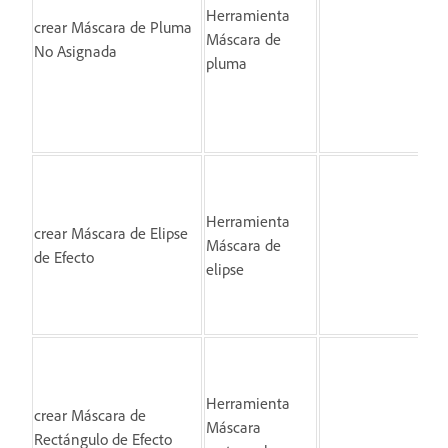
de 
Herramienta
crear Máscara de Pluma
hag
Máscara de
No Asignada
el
pluma
ini
cer
fo
Herramienta
crear Máscara de Elipse
Hag
Máscara de
de Efecto
ar
elipse
Herramienta
crear Máscara de
Hag
Máscara
Rectángulo de Efecto
ar