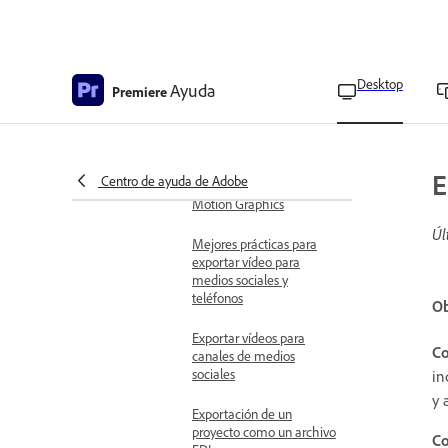
Exportar transcripciones
Exportación de pistas de
Desktop
Ayuda
subtítulos
Premiere
Exportar pies de ilustración
seleccionados
E
Centro de ayuda de Adobe
Exportar texto desde
Motion Graphics
Úl
Mejores prácticas para
exportar vídeo para
medios sociales y
teléfonos
Ob
Exportar vídeos para
Co
canales de medios
sociales
in
y 
Exportación de un
proyecto como un archivo
Co