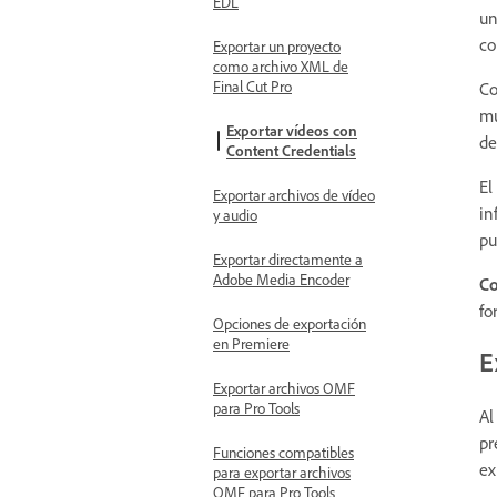
EDL
un
co
Exportar un proyecto
como archivo XML de
Final Cut Pro
Co
mú
Exportar vídeos con
de
Content Credentials
El
Exportar archivos de vídeo
in
y audio
pu
Exportar directamente a
Adobe Media Encoder
Co
fo
Opciones de exportación
en Premiere
E
Exportar archivos OMF
para Pro Tools
Al
pr
Funciones compatibles
ex
para exportar archivos
OMF para Pro Tools