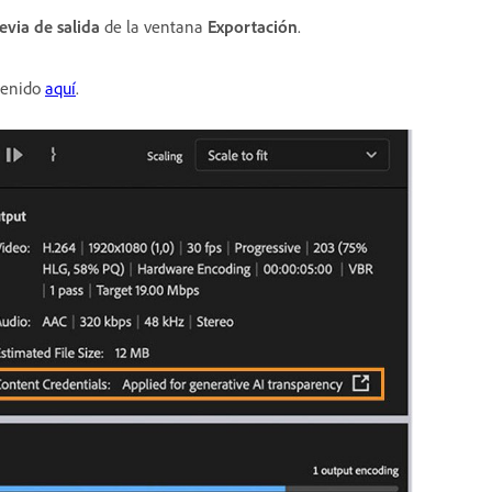
evia de salida
de la ventana
Exportación
.
ntenido
aquí
.