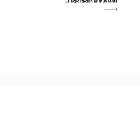
La exportación es muy lenta
icio de Adobe
ceda a sus aplicaciones y servicios
voritos de Creative Cloud, gestión de
chivos y mucho más.