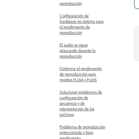
reproducción
Configuración de
hardware no óptima para
el rendimiento de
reproducción
El audio se sigue
atascando durante la
reproducción
Optimice el rendimiento
de reproducción para
medios H.264 y H.265
Solucionar problemas de
configuración de
secuencia y de
interpretación de los
archivos
Problema de reproducción
entrecortada y bajo
rendimiento