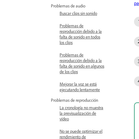
pa
Problemas de audio
Buscar clips sin sonido
Problemas de
reproducción debido a la
falta de sonido en todos
los clips
Problemas de
reproducción debido a la
falta de sonido en algunos
de los clips
Mejorar la voz se está
ejecutando lentamente
Problemas de reproducción
La cronología no muestra
la previsualización de
vídeo
No se puede optimizar el
rendimiento de