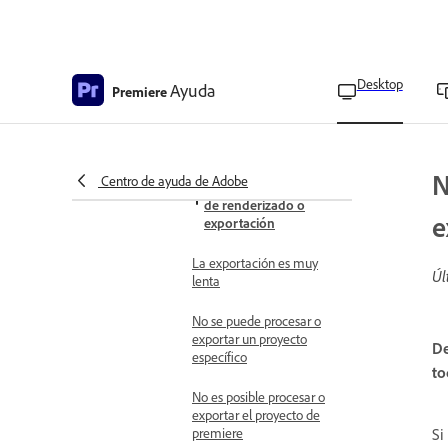
Restaurar preferencias
personalizadas
Error al migrar la
Desktop
Ayuda
Premiere
configuración después de
actualizar Premiere
Problemas de exportación
No se puede encontrar
N
Centro de ayuda de Adobe
la causa del problema
de renderizado o
e
exportación
La exportación es muy
Úl
lenta
No se puede procesar o
exportar un proyecto
De
específico
to
No es posible procesar o
exportar el proyecto de
Si
premiere