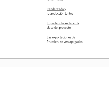
Renderizado y
reproducción lentos
Importa solo audio en la
clase del proyecto
Las exportaciones de
Premiere se ven apagadas
Aprender
Aprenda con tutoriales en vídeo paso 
paso y orientación práctica directame
en la aplicación.