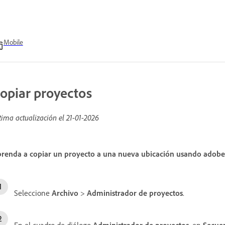
Mobile
opiar proyectos
tima actualización el
21-01-2026
renda a copiar un proyecto a una nueva ubicación usando adobe
Seleccione
Archivo
>
Administrador de proyectos
.
En el cuadro de diálogo
Administrador de proyectos
, en
Secue