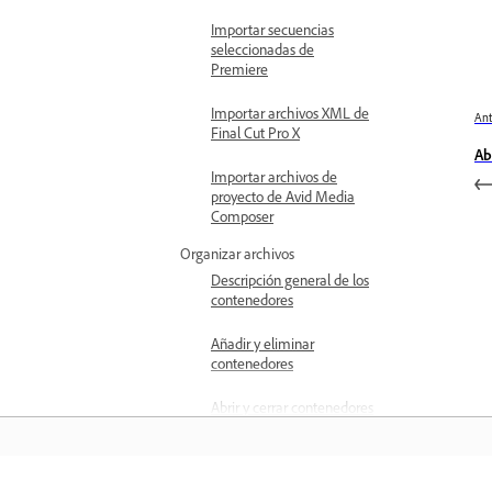
Importar secuencias
seleccionadas de
Premiere
Importar archivos XML de
Ant
Final Cut Pro X
Ab
Importar archivos de
proyecto de Avid Media
Composer
Organizar archivos
Descripción general de los
contenedores
Añadir y eliminar
contenedores
Abrir y cerrar contenedores
Administrar bandejas