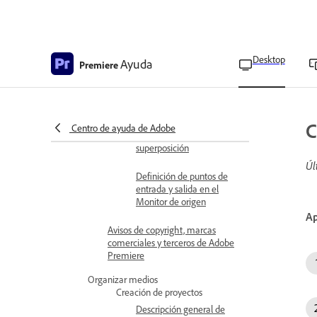
importación de guías
personalizadas
Habilitar el indicador de
Desktop
Ayuda
Premiere
fotogramas perdidos
Mostrar metadatos como
superposiciones
C
Centro de ayuda de Adobe
Configurar ajustes de
superposición
Úl
Definición de puntos de
entrada y salida en el
Monitor de origen
Ap
Avisos de copyright, marcas
comerciales y terceros de Adobe
Premiere
Organizar medios
Creación de proyectos
Descripción general de