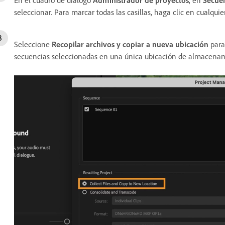
seleccionar. Para marcar todas las casillas, haga clic en cualqui
Seleccione
Recopilar archivos y copiar a nueva ubicación
para 
secuencias seleccionadas en una única ubicación de almacenam