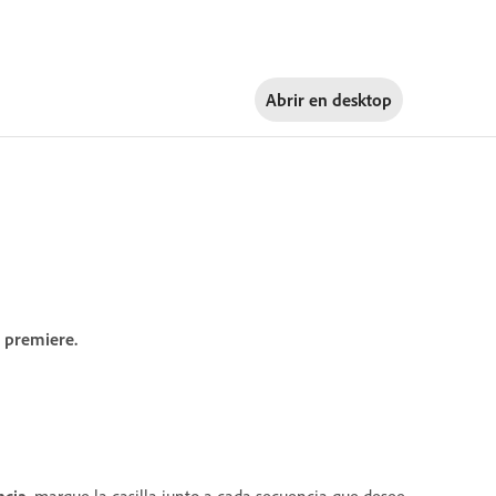
Abrir en
desktop
 premiere.
ncia
, marque la casilla junto a cada secuencia que desee