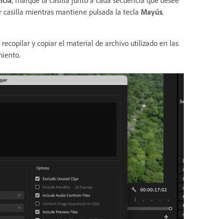
er casilla mientras mantiene pulsada la tecla
Mayús
.
recopilar y copiar el material de archivo utilizado en las
iento.