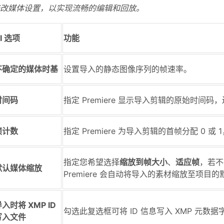
改媒体设置，以实现流畅的编辑和回放。
I 选项
功能
不确定的媒体时基
设置导入的静态图像序列的帧速率。
时间码
指定 Premiere 显示导入剪辑的原始时间码，
帧计数
指定 Premiere 为导入剪辑的首帧分配 0
指定您希望选择
缩放到帧大小
、
适应帧
，若不
默认媒体缩放
Premiere 会自动将导入的素材缩放至项目
入时将 XMP ID
勾选此复选框可将 ID 信息写入 XMP 元数据
写入文件