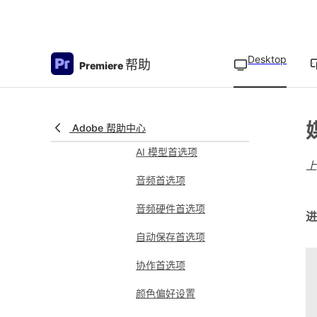
可供下载的 Creative
Cloud 应用程序
首选项和设置
Desktop
帮助
Premiere
偏好设置概述
常规首选项
设置“外观”首选项
Adobe 帮助中心
AI 模型首选项
音频首选项
音频硬件首选项
进
自动保存首选项
协作首选项
颜色偏好设置