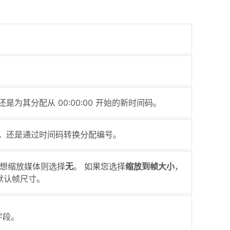
还是为其分配从 00:00:00 开始的新时间码。
 或 1，还是通过时间码转换分配编号。
想缩放媒体则选择
无
。 如果您选择
缩放到帧大小
，
的默认帧尺寸。
字段。