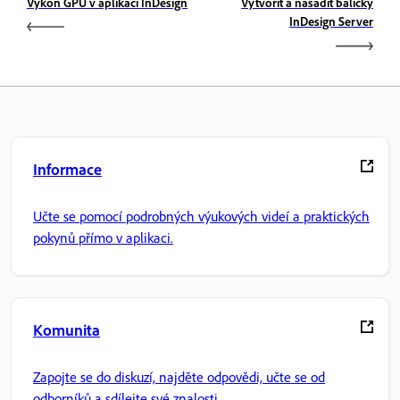
Výkon GPU v aplikaci InDesign
Vytvořit a nasadit balíčky
InDesign Server
Informace
Učte se pomocí podrobných výukových videí a praktických
pokynů přímo v aplikaci.
Komunita
Zapojte se do diskuzí, najděte odpovědi, učte se od
odborníků a sdílejte své znalosti.