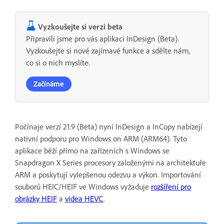
Vyzkoušejte si verzi beta
Připravili jsme pro vás aplikaci InDesign (Beta).
Vyzkoušejte si nové zajímavé funkce a sdělte nám,
co si o nich myslíte.
Začínáme
Počínaje verzí 21.9 (Beta) nyní InDesign a InCopy nabízejí
nativní podporu pro Windows on ARM (ARM64). Tyto
aplikace běží přímo na zařízeních s Windows se
Snapdragon X Series procesory založenými na architektuře
ARM a poskytují vylepšenou odezvu a výkon. Importování
souborů HEIC/HEIF ve Windows vyžaduje
rozšíření pro
obrázky HEIF
a
videa HEVC
.