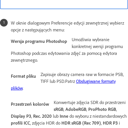
W oknie dialogowym Preferencje edycji zewnętrznej wybierz
opcje z następujących menu:
Umożliwia wybranie
Wersja programu Photoshop
konkretnej wersji programu
Photoshop podczas edytowania zdjęć za pomocą edytora
zewnętrznego.
Zapisuje obrazy camera raw w formacie PSB,
Format pliku
TIFF lub PSD.Patrz
Obsługiwane formaty
plików
.
Konwertuje zdjęcia SDR do przestrzeni
Przestrzeń kolorów
sRGB
,
AdobeRGB
,
ProPhoto RGB
,
Display P3
,
Rec. 2020
lub
Inne
do wyboru z niestandardowych
profili ICC
, zdjęcia HDR do
HDR sRGB (Rec 709)
,
HDR P3
i