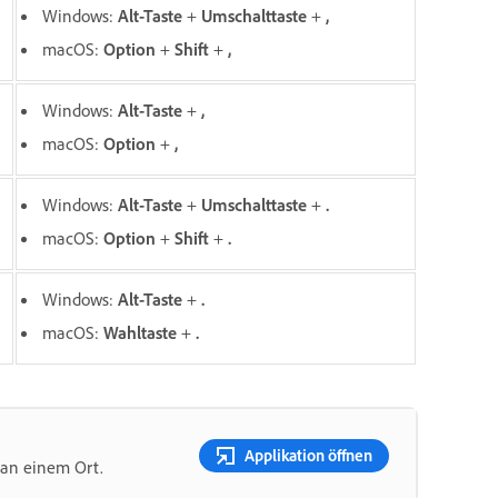
Windows:
Alt-Taste
+
Umschalttaste
+
,
macOS:
O
ption
+
Shift
+
,
Windows:
Alt-Taste
+
,
macOS:
O
ption
+
,
Windows:
Alt-Taste
+
Umschalttaste
+
.
macOS:
O
ption
+
Shift
+
.
Windows:
Alt-Taste
+
.
macOS:
Wahltaste
+
.
Applikation öffnen
 an einem Ort.