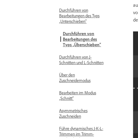
au
Durchführen von
vo
Bearbeitungen des Typs
de
„Unterschieben“
Durchführen von
Bearbeitungen des
Typs „Überschieben“
Durchführen von J-
Schnitten und L-Schnitten
Über den
Zuschneidemodus
Bearbeiten im Modus
„Schnitt“
Asymmetrisches
Zuschneiden
Führe dynamisches J-K-L-
Trimmen im Trimm-