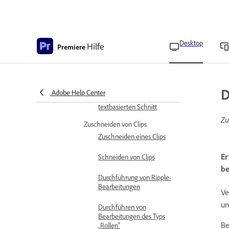
Bearbeiten von
Sequenzen mit
textbasierter Bearbeitung
Desktop
Hilfe
Premiere
Entfernen aller Instanzen
eines Sprechers bzw. einer
Sprecherin im Transkript
Kanalübergreifende
D
Adobe Help Center
Audio-Unterstützung im
textbasierten Schnitt
Zu
Zuschneiden von Clips
Zuschneiden eines Clips
Er
Schneiden von Clips
be
Durchführung von Ripple-
Bearbeitungen
Ve
u
Durchführen von
Bearbeitungen des Typs
Be
„Rollen“