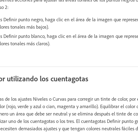
so 2:
s Definir punto negro, haga clic en el área de la imagen que represe
alores tonales más bajos).
s Definir punto blanco, haga clic en el área de la imagen que repres
alores tonales más claros).
or utilizando los cuentagotas
as de los ajustes Niveles o Curvas para corregir un tinte de color, po
r (rojo, verde y azul o cian, magenta y amarillo). Equilibrar el colo
rimero un área que debe ser neutral y se elimina después el tinte de co
zar uno de los cuentagotas o los tres. El cuentagotas Definir punto g
cesiten demasiados ajustes y que tengan colores neutrales fáciles de