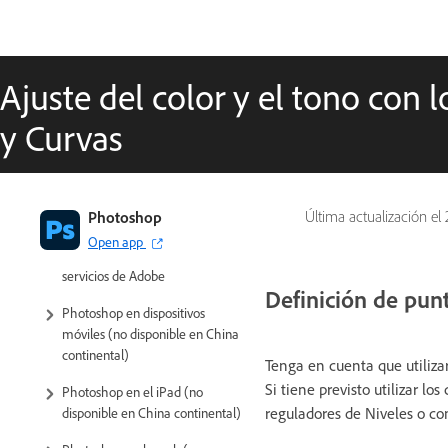
Ajuste del color y el tono con 
y Curvas
Introducción a Photoshop
Photoshop
Última actualización el
Open app
Photoshop y otros productos y
servicios de Adobe
Definición de pun
Photoshop en dispositivos
móviles (no disponible en China
continental)
Tenga en cuenta que utiliza
Si tiene previsto utilizar lo
Photoshop en el iPad (no
reguladores de Niveles o co
disponible en China continental)