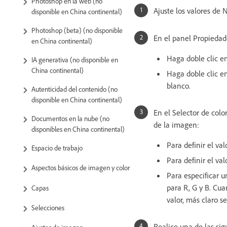
Photoshop en la web (no
Ajuste los valores de 
disponible en China continental)
Photoshop (beta) (no disponible
En el panel Propiedade
en China continental)
Haga doble clic en
IA generativa (no disponible en
China continental)
Haga doble clic en
blanco.
Autenticidad del contenido (no
disponible en China continental)
En el Selector de colo
Documentos en la nube (no
de la imagen:
disponibles en China continental)
Para definir el va
Espacio de trabajo
Para definir el va
Aspectos básicos de imagen y color
Para especificar u
para R, G y B. Cua
Capas
valor, más claro se
Selecciones
Realice una de las sig