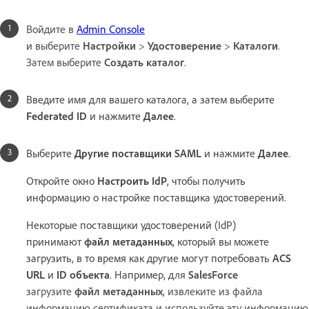
Войдите в
Admin Console
и
выберите
Настройки
>
Удостоверение
>
Каталоги
.
Затем выберите
Создать каталог
.
Введите имя для вашего каталога, а затем выберите
Federated ID
и нажмите
Далее
.
Выберите
Другие поставщики SAML
и нажмите
Далее
.
Откройте окно
Настроить IdP
, чтобы получить
информацию о настройке поставщика удостоверений.
Некоторые поставщики удостоверений (IdP)
принимают
файл метаданных
, который вы можете
загрузить, в то время как другие могут потребовать
ACS
URL
и
ID объекта
. Например, д
ля
SalesForce
загрузите
файл метаданных
, извлеките из файла
информацию сертификата и используйте эту информацию