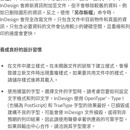
InDesign 會將新資訊附加至文件，但不會移除較舊的資料，例
如已刪除圖形的資訊。反之，使用「
另存新檔
」命令時，
InDesign 會完全改寫文件，只包含文件中目前物件和頁面的資
訊。只包含必要資料的文件會佔用較少的硬碟空間，且重繪和列
印的速度會更快。
養成良好的設計習慣
在文件中建立樣式。在未開啟文件的狀態下建立樣式，會導
致建立新文件時出現重複樣式。如果要共用文件中的樣式，
請儲存樣式後將其載入。
使用適當的字型。選擇文件的字型時，請考慮您要如何設定
文字格式和列印文字。InDesign 使用 OpenType®、Type 1
(也稱為 PostScript) 和 TrueType 字型的效果最好。已損毀或
建構不良的字型，可能會使 InDesign 文件損毀，或得到非
預期的列印結果，因此請使用聲譽卓著供應商的可靠字型。
如果與輸出中心合作，請洽詢其字型需求。