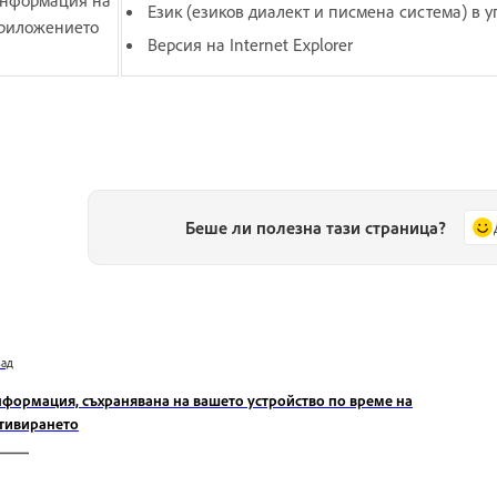
Език (езиков диалект и писмена система) в у
риложението
Версия на Internet Explorer
Беше ли полезна тази страница?
зад
формация, съхранявана на вашето устройство по време на
тивирането