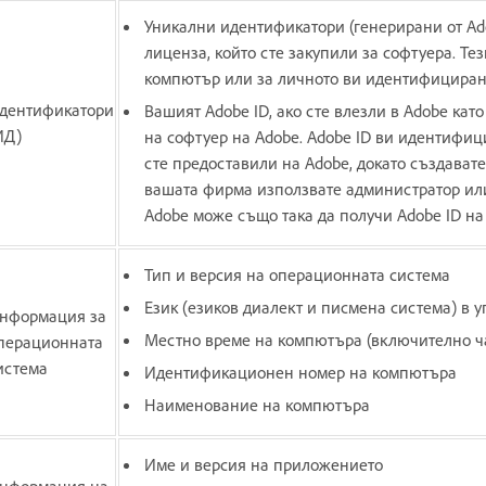
Уникални идентификатори (генерирани от Ad
лиценза, който сте закупили за софтуера. Те
компютър или за личното ви идентифициран
дентификатори
Вашият Adobe ID, ако сте влезли в Adobe кат
ИД)
на софтуер на Adobe. Adobe ID ви идентифиц
сте предоставили на Adobe, докато създавате
вашата фирма използвате администратор или
Adobe може също така да получи Adobe ID на 
Тип и версия на операционната система
Език (езиков диалект и писмена система) в у
нформация за
Местно време на компютъра (включително ч
перационната
истема
Идентификационен номер на компютъра
Наименование на компютъра
Име и версия на приложението
нформация на