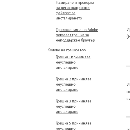
Намиране и проверка
на регистрационни
файлове за
инсталирането
И
Приложенията на Adobe
показват грешка за
(
неподдържан браузър
Кодове на грешки 1-99
Грешка 1 причинява
неуспешно
инсталиране
Грешка 2 причинява
И
неуспешно
инсталиране
о
с
Грешка 3 причинява
неуспешно
инсталиране
Грешка 5 причинява
неуспешно
И