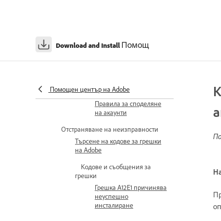
Информация,
съхранявана на вашето
устройство по време на
активирането
Помощ
Download and Install
Каква информация
се изпраща на Adobe
по време на
активирането?
К
Помощен център на Adobe
Правила за споделяне
а
на акаунти
Отстраняване на неизправности
По
Търсене на кодове за грешки
на Adobe
Кодове и съобщения за
На
грешки
Грешка A12E1 причинява
Пр
неуспешно
инсталиране
оп