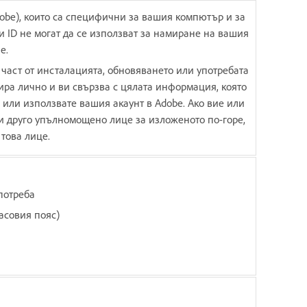
obe), които са специфични за вашия компютър и за
зи ID не могат да се използват за намиране на вашия
е.
о част от инсталацията, обновяването или употребата
ира лично и ви свързва с цялата информация, която
 или използвате вашия акаунт в Adobe. Ако вие или
 друго упълномощено лице за изложеното по-горе,
това лице.
потреба
асовия пояс)