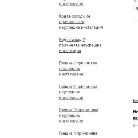
инсталиране
п
Код за изход 6 се
причинява от
неуспешна инсталация
Код за изход 7
причинява неуспешна
инсталация
Грешка 8 причинява
неуспешно
инсталиране
Грешка 9 причинява
неуспешно
инсталиране
На
Грешка 10 причинява
Ин
неуспешно
ак
инсталиране
Грешка 11 причинява