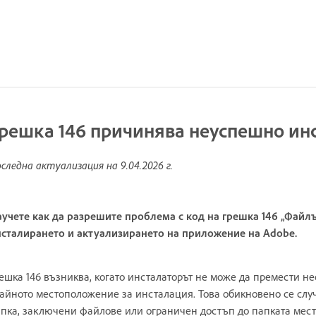
решка 146 причинява неуспешно ин
следна актуализация на
9.04.2026 г.
учете как да разрешите проблема с код на грешка 146 „Файлъ
сталирането и актуализирането на приложение на Adobe.
ешка 146 възниква, когато инсталаторът не може да премести н
айното местоположение за инсталация. Това обикновено се сл
пка, заключени файлове или ограничен достъп до папката мес