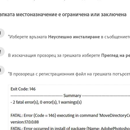
апката местоназначение е ограничена или заключена
"Изберете връзката
Неуспешно инсталиране
в съобщението
В изскачащия прозорец за грешката изберете
Преглед на р
"В прозореца с регистрационния файл на грешката потърсет