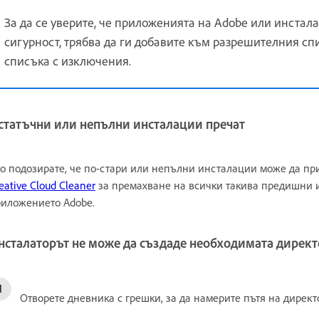
За да се уверите, че приложенията на Adobe или инстала
сигурност, трябва да ги добавите към разрешителния с
списъка с изключения.
статъчни или непълни инсталации пречат
о подозирате, че по-стари или непълни инсталации може да пр
eative Cloud Cleaner
за премахване на всички такива предишни 
иложението Adobe.
нсталаторът не може да създаде необходимата дирек
Отворете дневника с грешки, за да намерите пътя на директо