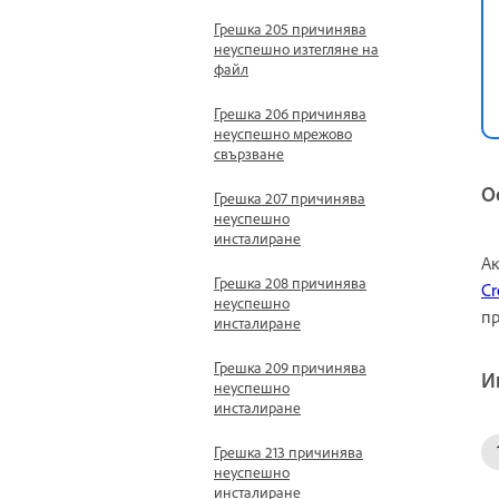
Грешка 205 причинява
неуспешно изтегляне на
файл
Грешка 206 причинява
неуспешно мрежово
свързване
О
Грешка 207 причинява
неуспешно
инсталиране
Ак
Грешка 208 причинява
Cr
неуспешно
пр
инсталиране
Грешка 209 причинява
И
неуспешно
инсталиране
Грешка 213 причинява
неуспешно
инсталиране