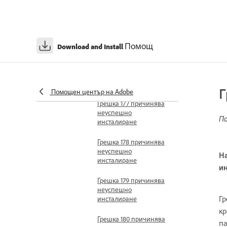
инсталиране
Грешка 171 причинява
неуспешно
Помощ
инсталиране
Download and Install
Грешка 176 причинява
неуспешно
инсталиране
Г
Помощен център на Adobe
Грешка 177 причинява
неуспешно
По
инсталиране
Грешка 178 причинява
неуспешно
На
инсталиране
ин
Грешка 179 причинява
неуспешно
Гр
инсталиране
кр
Грешка 180 причинява
па