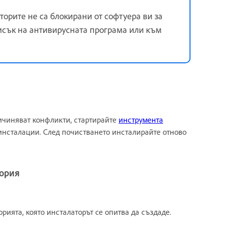
торите не са блокирани от софтуера ви за
писък на антивирусната програма или към
ичиняват конфликти, стартирайте
инструмента
инсталации. След почистването инсталирайте отново
тория
рията, която инсталаторът се опитва да създаде.