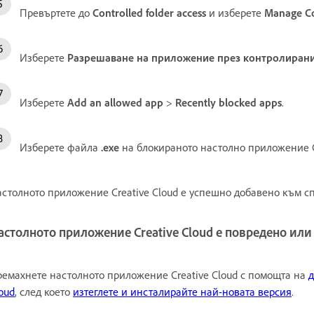
Превъртете до
Controlled folder access
и изберете
Manage Co
Изберете
Разрешаване на приложение през контролирани
Изберете
Add an allowed app
>
Recently blocked apps
.
Изберете файла
.exe
на блокираното настолно приложение Cr
столното приложение Creative Cloud е успешно добавено към 
астолното приложение Creative Cloud е повредено или
емахнете настолното приложение Creative Cloud с помощта на
д
oud
, след което
изтеглете и инсталирайте най-новата версия
.