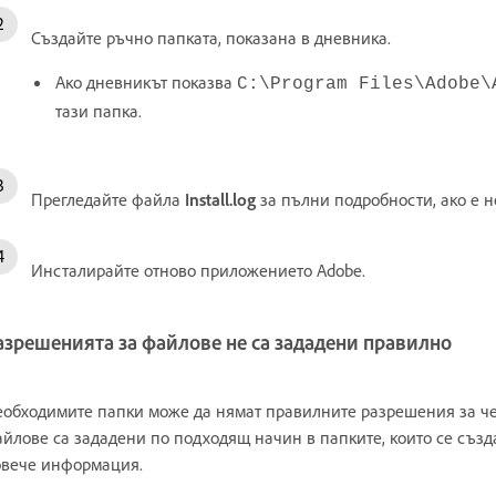
Създайте ръчно папката, показана в дневника.
Ако дневникът показва
C:\Program Files\Adobe\
тази папка.
Прегледайте файла
Install.log
за пълни подробности, ако е 
Инсталирайте отново приложението Adobe.
азрешенията за файлове не са зададени правилно
обходимите папки може да нямат правилните разрешения за че
йлове са зададени по подходящ начин в папките, които се създ
овече информация.