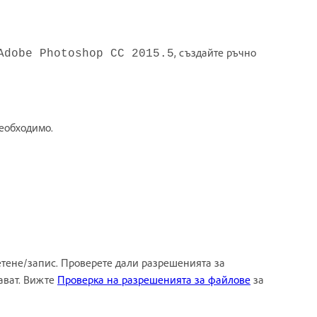
, създайте ръчно
Adobe Photoshop CC 2015.5
необходимо.
тене/запис. Проверете дали разрешенията за
ават. Вижте
Проверка на разрешенията за файлове
за