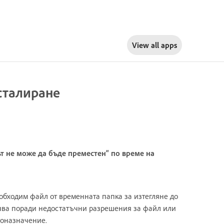
View all apps
сталиране
т не може да бъде преместен“ по време на
еобходим файл от временната папка за изтегляне до
учва поради недостатъчни разрешения за файл или
тоназначение.