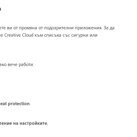
а
те ви от промяна от подозрителни приложения. За да
е Creative Cloud към списъка със сигурни или
ако вече работи.
reat protection
.
ление на настройките
.