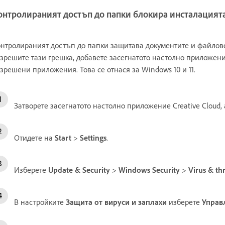
онтролираният достъп до папки блокира инсталацият
нтролираният достъп до папки защитава документите и файлове
зрешите тази грешка, добавете засегнатото настолно приложени
зрешени приложения. Това се отнася за Windows 10 и 11.
Затворете засегнатото настолно приложение Creative Cloud, 
Отидете на
Start
>
Settings
.
Изберете
Update & Security
>
Windows Security
>
Virus & th
В настройките
Защита от вируси и заплахи
изберете
Управ