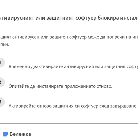
нтивирусният или защитният софтуер блокира инста
шият антивирусен или защитен софтуер може да попречи на ин
пки.
Временно деактивирайте антивирусния или защитния софтуе
Опитайте да инсталирате приложението отново.
Активирайте отново защитния си софтуер след завършване 
Бележка