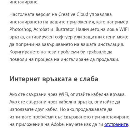
инсталиране.
Настолната версия на Creative Cloud управлява
инсталирането на вашите приложения, като например
Photoshop, Acrobat и Illustrator. Наличието на лоша WIFI
връзка, антивирусен софтуер или защитни стени може
да попречи на завършването на вашата инсталация.
Коригирането на тези проблеми би трябвало да
позволи на процеса на инсталиране да продължи.
Интернет връзката е слаба
Ако сте свързани чрез WiFi, опитайте кабелна връзка.
Ако сте свързани чрез кабелна връзка, опитайте да
използвате друг кабел. Но ако продължавате да
изпитвате проблеми със свързването при инсталиране
на приложения на Adobe, научете как да ги
отстраните
.