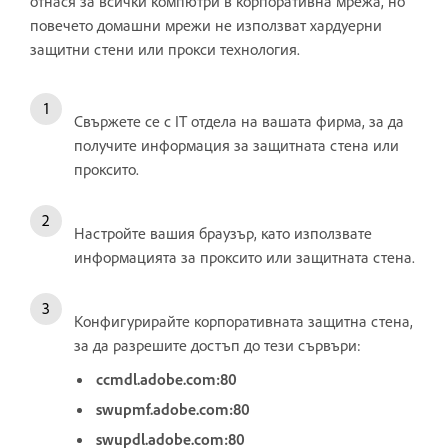
отнася за всички компютри в корпоративна мрежа, но
повечето домашни мрежи не използват хардуерни
защитни стени или прокси технология.
Свържете се с IT отдела на вашата фирма, за да
получите информация за защитната стена или
проксито.
Настройте вашия браузър, като използвате
информацията за проксито или защитната стена.
Конфигурирайте корпоративната защитна стена,
за да разрешите достъп до тези сървъри:
ccmdl.adobe.com:80
swupmf.adobe.com:80
swupdl.adobe.com:80