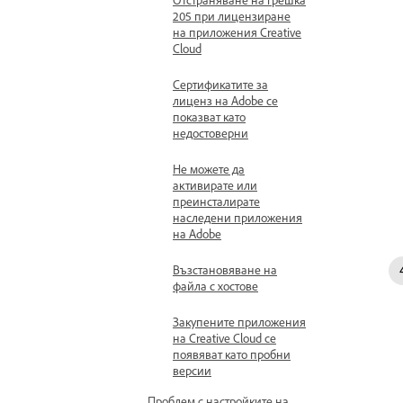
205 при лицензиране
на приложения Creative
Cloud
Сертификатите за
лиценз на Adobe се
показват като
недостоверни
Не можете да
активирате или
преинсталирате
наследени приложения
на Adobe
Възстановяване на
файла с хостове
Закупените приложения
на Creative Cloud се
появяват като пробни
версии
Проблем с настройките на