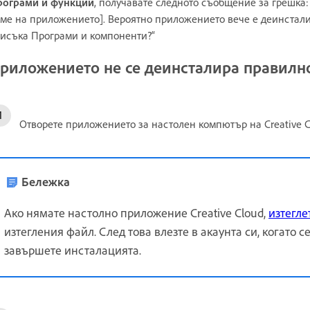
рограми и функции
, получавате следното съобщение за грешка
ме на приложението]. Вероятно приложението вече е деинсталир
исъка Програми и компоненти?“
риложението не се деинсталира правилн
Отворете приложението за настолен компютър на Creative C
Бележка
Ако нямате настолно приложение Creative Cloud,
изтегл
изтегления файл. След това влезте в акаунта си, когато с
завършете инсталацията.