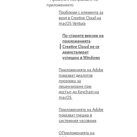
приложението
Проблеми с елемента за
вход в Creative Cloud на
macOS Ventura
По-старите версии на
приложенията
Creative Cloud не се
деинсталират
успешно в Windows
Приложенията на Adobe
показват диалогов
прозорец за
лицензиране при
достъп до Keychain на
macOS
Приложенията на Adobe
показват грешка в
системния часовник
OПриложенията на