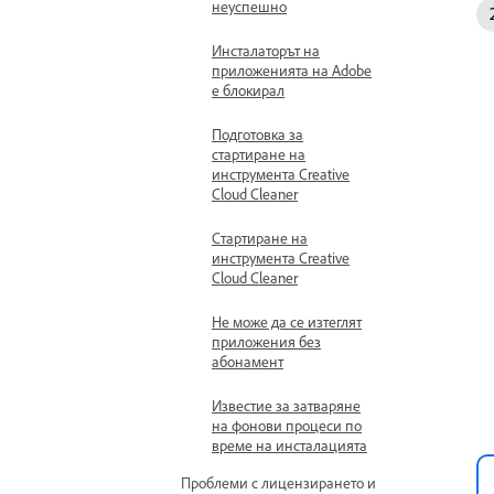
неуспешно
Инсталаторът на
приложенията на Adobe
е блокирал
Подготовка за
стартиране на
инструмента Creative
Cloud Cleaner
Стартиране на
инструмента Creative
Cloud Cleaner
Не може да се изтеглят
приложения без
абонамент
Известие за затваряне
на фонови процеси по
време на инсталацията
Проблеми с лицензирането и