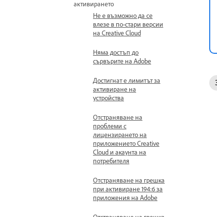
активирането
Не е възможно да се
влезе в по-стари версии
на Creative Cloud
Няма достъп до
сървърите на Adobe
Достигнат е лимитът за
активиране на
устройства
Отстраняване на
проблеми с
лицензирането на
приложението Creative
Cloud и акаунта на
потребителя
Отстраняване на грешка
при активиране 194:6 за
приложения на Adobe
Отстраняване на грешка