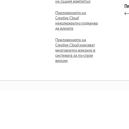
на същия компютър
Пр
Приложението на
Creative Cloud
неколкократно подканва
да влезете
Приложенията на
Creative Cloud изискват
многократно влизане в
системата за по-стари
версии
Научете
Учете с видеосамоучители с