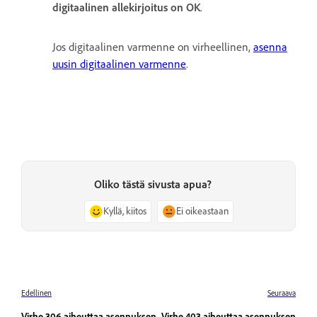
digitaalinen allekirjoitus on OK
.
Jos digitaalinen varmenne on virheellinen,
asenna
uusin digitaalinen varmenne
.
Oliko tästä sivusta apua?
Kyllä, kiitos
Ei oikeastaan
Edellinen
Seuraava
Virhe 306 aiheuttaa asennuksen
Virhe 403 aiheuttaa asennuksen