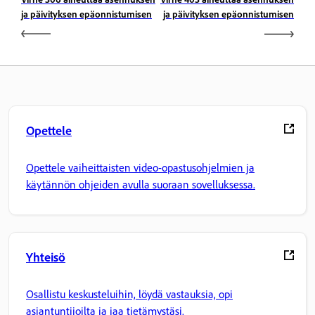
ja päivityksen epäonnistumisen
ja päivityksen epäonnistumisen
Opettele
Opettele vaiheittaisten video-opastusohjelmien ja
käytännön ohjeiden avulla suoraan sovelluksessa.
Yhteisö
Osallistu keskusteluihin, löydä vastauksia, opi
asiantuntijoilta ja jaa tietämystäsi.