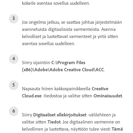
kokeile asentaa sovellus uudelleen.
Jos ongelma jatkuu, se saattaa johtua järjestelmään
asennetuista digitaalisista varmenteista. Asenna
kelvolliset ja luotettavat varmenteet ja yritä sitten
asentaa sovellus uudelleen.
Siirry sijaintiin
C:\Program Files
(x86)\Adobe\Adobe Creative Cloud\ACC
.
Napsauta hiiren kakkospainikkeella
Creative
Cloud.exe
-tiedostoa ja valitse sitten
Ominaisuudet
.
Siirry
Digitaaliset allekirjoitukset
-välilehteen ja
valitse sitten
Tiedot
. Jos digitaalinen varmenne on
kelvollinen ja luotettava, näyttöön tulee viesti
Tämä