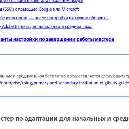
цию о своей школе или школьном округе
 (SSO) с помощью Google или Microsoft
 безопасности — после настройки их можно обновить.
 Adobe Express для начальных и средних школ
анты настройки по завершении работы мастера
альных и средних школ бесплатно предоставляется следующим 
enterprise/using/primary-and-secondary-institution-eligibility-guide
астер по адаптации для начальных и сред