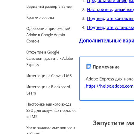
Предоставьте информа
Варианты развертывания
Настройте единый вход
Краткие советы
Подтвердите контакты
Подтвердите установку
Одобрение приложений
Adobe в Google Admin
Дополнительные вари
Console
Открытие в Google
Classroom доступа к Adobe
Express
Примечание
Интеграция с Canvas LMS
Adobe Express для нач
https://helpx.adobe.com/
Интеграция с Blackboard
Learn
Настройка единого входа
SSO для окружных порталов
и LMS
Запустите м
Часто задаваемые вопросы
о Kivuto