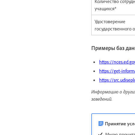
Количество сотруд
учащихся*
Удостоверение
государственного 
Примеры баз дан
https://nces.ed.g
https://get-infor
https://src.udisepl
Информацию о других
заведений.
Принятие усл
Мною прочит