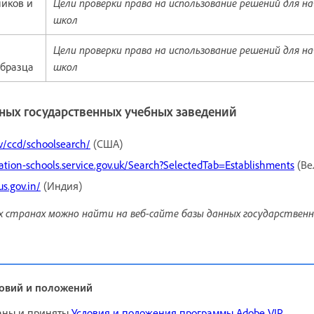
ников и
Цели проверки права на использование решений для на
школ
Цели проверки права на использование решений для на
образца
школ
ных государственных учебных заведений
ov/ccd/schoolsearch/
(США)
mation-schools.service.gov.uk/Search?SelectedTab=Establishments
(Ве
us.gov.in/
(Индия)
 странах можно найти на веб-сайте базы данных государственн
овий и положений
аны и приняты
Условия и положения программы Adobe VIP
,