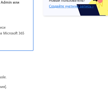
Новый пользователь?
l Admin или
Создайте учетную запись ›
писи
 Microsoft 365
ole.
ия].