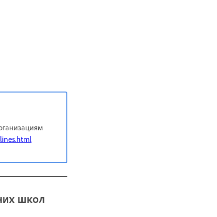
организациям
lines.html
них школ