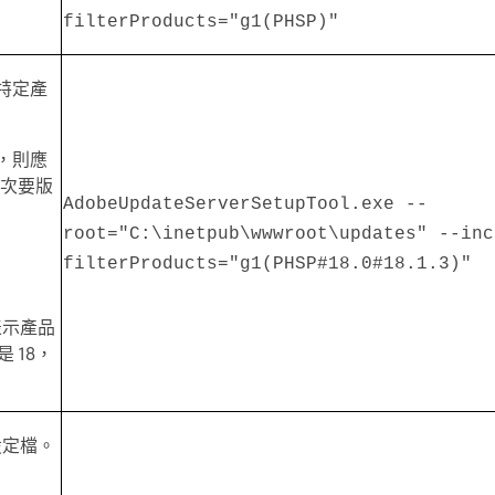
filterProducts="g1(PHSP)"
特定產
，則應
和次要版
AdobeUpdateServerSetupTool.exe --
root="C:\inetpub\wwwroot\updates" --inc
filterProducts="g1(PHSP#18.0#18.1.3)"
 這表示產品
是 18，
設定檔。