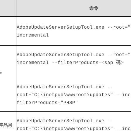
命令
AdobeUpdateServerSetupTool.exe --root
incremental
AdobeUpdateServerSetupTool.exe --root
incremental --filterProducts=<sap 碼>
。
AdobeUpdateServerSetupTool.exe --
root="C:\inetpub\wwwroot\updates" --inc
filterProducts="PHSP"
AdobeUpdateServerSetupTool.exe --
產品最
root="C:\inetpub\wwwroot\updates" --inc