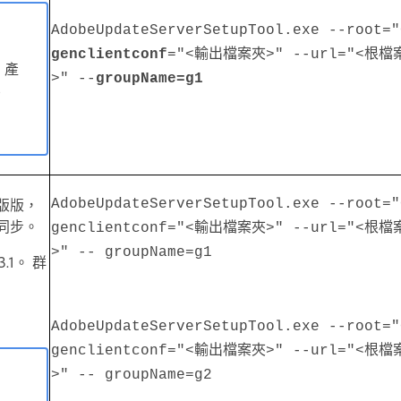
AdobeUpdateServerSetupTool.exe --roo
genclientconf
="<輸出檔案夾>" --url="<根檔
 產
>" --
groupName=g1
不
版版，
AdobeUpdateServerSetupTool.exe --root
同步。
genclientconf="<輸出檔案夾>" --url="<根
>" -- groupName=g1
.3.1。 群
AdobeUpdateServerSetupTool.exe --root
genclientconf="<輸出檔案夾>" --url="<根
>" -- groupName=g2