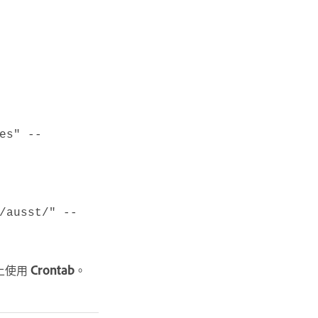
es" --
/ausst/" --
 上使用
Crontab
。