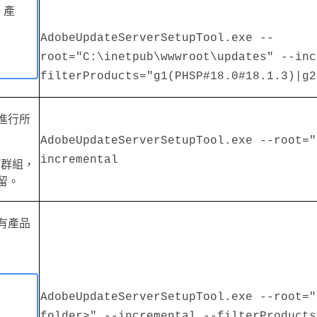
 產
不
AdobeUpdateServerSetupTool.exe --
root="C:\inetpub\wwwroot\updates" --inc
filterProducts="g1(PHSP#18.0#18.1.3)|g2
進行所
AdobeUpdateServerSetupTool.exe --root
incremental
/群組，
留。
有產品
AdobeUpdateServerSetupTool.exe --root="
folder>" --incremental --filterProducts