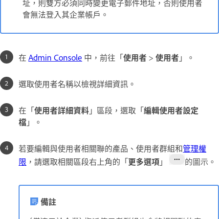
址，則雙方必須同時變更電子郵件地址，
否則使用者
會無法登入其企業帳戶。
在
Admin Console
中，前往「
使用者
>
使用者
」。
選取使用者名稱以檢視詳細資訊。
在「
使用者詳細資料
」區段，選取「
編輯使用者設定
檔
」。
若要編輯與使用者相關聯的產品、使用者群組和
管理權
限
，請選取相關區段右上角的「
更多選項
」
的圖示。
備註