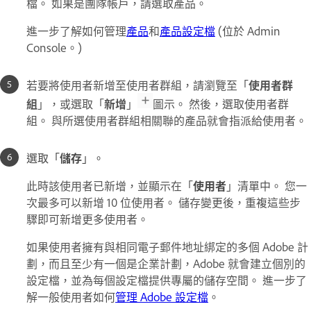
檔。 如果是團隊帳戶，請選取產品。
進一步了解如何管理
產品
和
產品設定檔
(位於
Admin
Console。
)
若要將使用者新增至使用者群組，請瀏覽至「
使用者群
組
」，或選取「
新增
」
圖示。 然後，選取使用者群
組。 與所選使用者群組相關聯的產品就會指派給使用者。
選取「
儲存
」。
此時該使用者已新增，並顯示在「
使用者
」清單中。 您一
次最多可以新增 10 位使用者。 儲存變更後，重複這些步
驟即可新增更多使用者。
如果使用者擁有與相同電子郵件地址綁定的多個 Adobe 計
劃，而且至少有一個是企業計劃，Adobe 就會建立個別的
設定檔，並為每個設定檔提供專屬的儲存空間。 進一步了
解一般使用者如何
管理 Adobe 設定檔
。