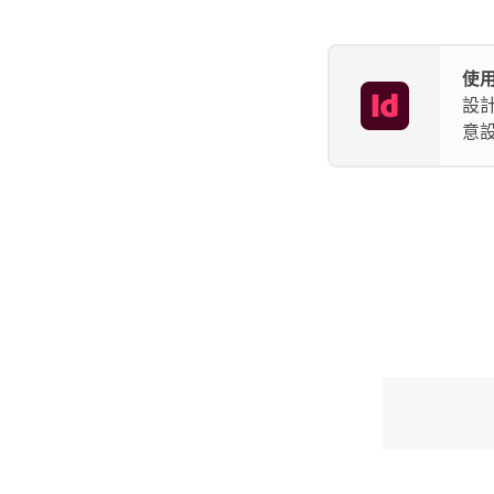
使用
設
意