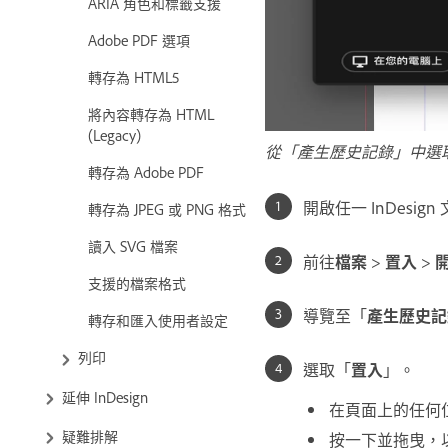
ARIA 角色和標籤支援
Adobe PDF 選項
轉存為 HTML5
將內容轉存為 HTML
(Legacy)
從「產生歷史記錄」中選
轉存為 Adobe PDF
開啟任一 InDesign
轉存為 JPEG 或 PNG 格式
讀入 SVG 檔案
前往
檔案
>
置入
>
支援的檔案格式
導覽至「
產生歷史記
轉存和匯入使用者設定
列印
選取「
置入
」。
延伸 InDesign
在頁面上的任何
疑難排解
按一下並拖曳，