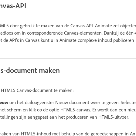
nvas-API
ML5 door gebruik te maken van de Canvas-API. Animate zet objecten
adloos om in corresponderende Canvas-elementen. Dankzij de één-
t de API's in Canvas kunt u in Animate complexe inhoud publiceren
as-document maken
en HTML5 Canvas-document te maken:
ieuw
om het dialoogvenster Nieuw document weer te geven. Selectee
het scherm en klik op de optie HTML5-canvas. Er wordt dan een ni
stellingen zijn aangepast aan het produceren van HTML5-uitvoer.
 maken van HTML5-inhoud met behulp van de gereedschappen in An