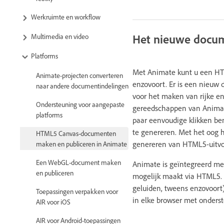
Werkruimte en workflow
Het nieuwe docu
Multimedia en video
Platforms
Met Animate kunt u een HTM
Animate-projecten converteren
enzovoort. Er is een nieuw
naar andere documentindelingen
voor het maken van rijke en
Ondersteuning voor aangepaste
gereedschappen van Animat
platforms
paar eenvoudige klikken be
te genereren. Met het oog h
HTML5 Canvas-documenten
genereren van HTML5-uitvo
maken en publiceren in Animate
Een WebGL-document maken
Animate is geïntegreerd me
en publiceren
mogelijk maakt via HTML5. 
geluiden, tweens enzovoort)
Toepassingen verpakken voor
in elke browser met onders
AIR voor iOS
AIR voor Android-toepassingen