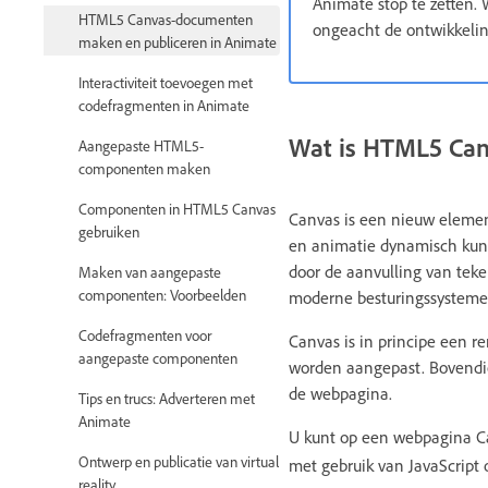
Animate stop te zetten.
HTML5 Canvas-documenten
ongeacht de ontwikkeli
maken en publiceren in Animate
Interactiviteit toevoegen met
codefragmenten in Animate
Wat is HTML5 Ca
Aangepaste HTML5-
componenten maken
Componenten in HTML5 Canvas
Canvas is een nieuw elemen
gebruiken
en animatie dynamisch kun
door de aanvulling van te
Maken van aangepaste
componenten: Voorbeelden
moderne besturingssysteme
Codefragmenten voor
Canvas is in principe een r
aangepaste componenten
worden aangepast. Bovendi
de webpagina.
Tips en trucs: Adverteren met
Animate
U kunt op een webpagina 
Ontwerp en publicatie van virtual
met gebruik van JavaScript o
reality