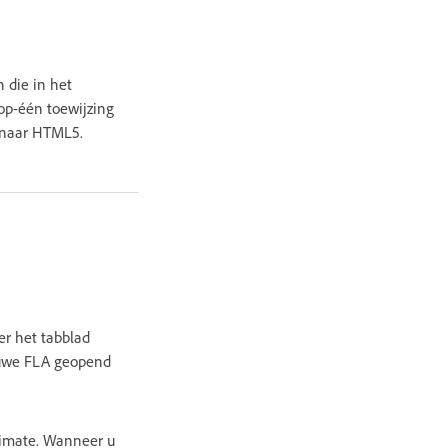
 die in het
op-één toewijzing
 naar HTML5.
r het tabblad
euwe FLA geopend
imate. Wanneer u