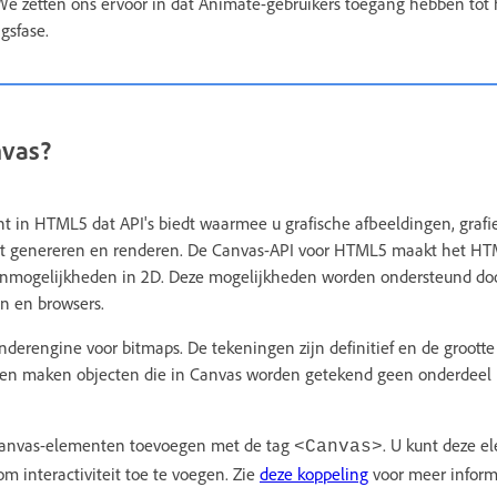
 We zetten ons ervoor in dat Animate-gebruikers toegang hebben tot
ngsfase.
nvas?
t in HTML5 dat API's biedt waarmee u grafische afbeeldingen, grafi
t genereren en renderen. De Canvas-API voor HTML5 maakt het HTM
kenmogelijkheden in 2D. Deze mogelijkheden worden ondersteund do
n en browsers.
enderengine voor bitmaps. De tekeningen zijn definitief en de grootte
en maken objecten die in Canvas worden getekend geen onderdeel 
Canvas-elementen toevoegen met de tag
. U kunt deze 
<Canvas>
m interactiviteit toe te voegen. Zie
deze koppeling
voor meer inform