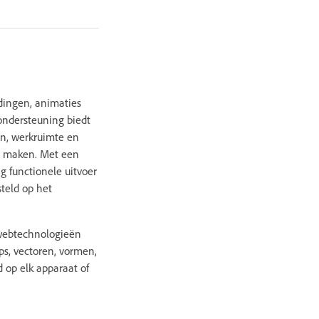
dingen, animaties
ondersteuning biedt
jn, werkruimte en
t maken. Met een
 functionele uitvoer
teld op het
 webtechnologieën
s, vectoren, vormen,
 op elk apparaat of