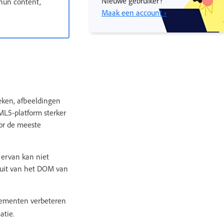
Nieuwe gebruiker?
 hun content,
Maak een account ›
eken, afbeeldingen
L5-platform sterker
or de meeste
 ervan kan niet
uit van het DOM van
elementen verbeteren
atie.