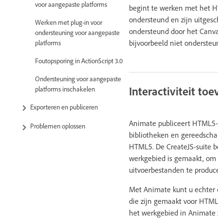
voor aangepaste platforms
begint te werken met het 
ondersteund en zijn uitges
Werken met plug-in voor
ondersteund door het Canva
ondersteuning voor aangepaste
bijvoorbeeld niet ondersteu
platforms
Foutopsporing in ActionScript 3.0
Ondersteuning voor aangepaste
Interactiviteit 
platforms inschakelen
Exporteren en publiceren
Animate publiceert HTML5-i
Problemen oplossen
bibliotheken en gereedscha
HTML5. De CreateJS-suite be
werkgebied is gemaakt, om 
uitvoerbestanden te produc
Met Animate kunt u echter o
die zijn gemaakt voor HTML5
het werkgebied in Animate 