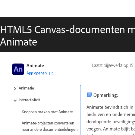
HTML5 Canvas-documenten mak
Animate
Adobe Animate-handboek
Animate
Laatst bijgewerkt op
15 
App openen
Inleiding tot Animate
Animatie
Opmerking:
Interactiviteit
Animate bevindt zich in 
Knoppen maken met Animate
bedrijven en ondernemi
doorlopende beveiligings
Animate-projecten converteren
voegen. Animate blijft 
naar andere documentindelingen