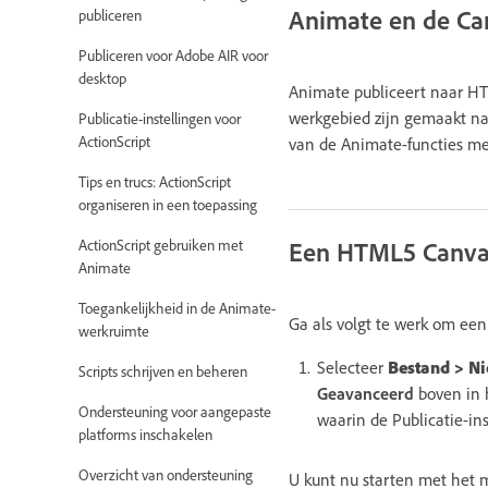
Animate en de Ca
publiceren
Publiceren voor Adobe AIR voor
desktop
Animate publiceert naar HT
werkgebied zijn gemaakt na
Publicatie-instellingen voor
ActionScript
van de Animate-functies me
Tips en trucs: ActionScript
organiseren in een toepassing
Een HTML5 Canv
ActionScript gebruiken met
Animate
Toegankelijkheid in de Animate-
Ga als volgt te werk om e
werkruimte
Selecteer
Bestand
> N
Scripts schrijven en beheren
Geavanceerd
boven in 
Ondersteuning voor aangepaste
waarin de Publicatie-in
platforms inschakelen
Overzicht van ondersteuning
U kunt nu starten met het