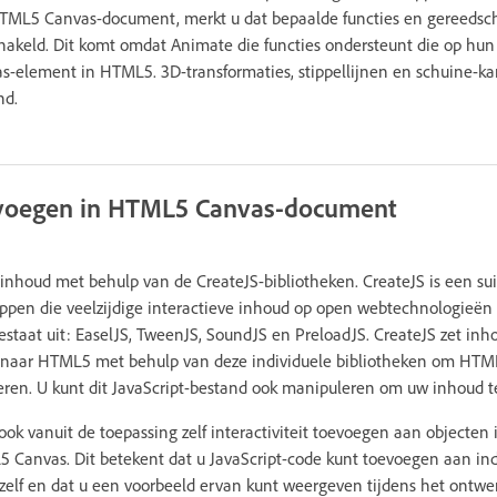
HTML5 Canvas-document, merkt u dat bepaalde functies en gereeds
chakeld. Dit komt omdat Animate die functies ondersteunt die op hu
s-element in HTML5. 3D-transformaties, stippellijnen en schuine-k
nd.
toevoegen in HTML5 Canvas-document
nhoud met behulp van de CreateJS-bibliotheken. CreateJS is een su
ppen die veelzijdige interactieve inhoud op open webtechnologieën
staat uit: EaselJS, TweenJS, SoundJS en PreloadJS. CreateJS zet inho
naar HTML5 met behulp van deze individuele bibliotheken om HTML
eren. U kunt dit JavaScript-bestand ook manipuleren om uw inhoud t
ok vanuit de toepassing zelf interactiviteit toevoegen aan objecten
 Canvas. Dit betekent dat u JavaScript-code kunt toevoegen aan ind
zelf en dat u een voorbeeld ervan kunt weergeven tijdens het ontwe