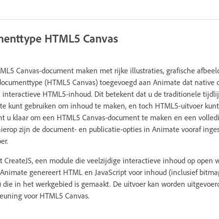
menttype HTML5 Canvas
L5 Canvas-document maken met rijke illustraties, grafische afbeel
 documenttype (HTML5 Canvas) toegevoegd aan Animate dat native 
 interactieve HTML5-inhoud. Dit betekent dat u de traditionele tijdli
e kunt gebruiken om inhoud te maken, en toch HTML5-uitvoer kun
nt u klaar om een HTML5 Canvas-document te maken en een volledig
ierop zijn de document- en publicatie-opties in Animate vooraf inges
er.
t CreateJS, een module die veelzijdige interactieve inhoud op open
Animate genereert HTML en JavaScript voor inhoud (inclusief bitmap
 die in het werkgebied is gemaakt. De uitvoer kan worden uitgevoerd
teuning voor HTML5 Canvas.