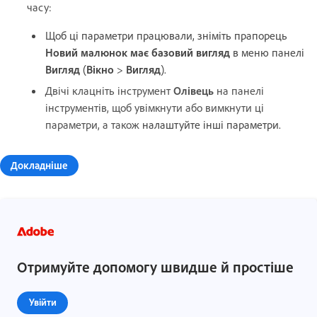
часу:
Щоб ці параметри працювали, зніміть прапорець
Новий малюнок має базовий вигляд
в меню панелі
Вигляд
(
Вікно
>
Вигляд
).
Двічі клацніть інструмент
Олівець
на панелі
інструментів, щоб увімкнути або вимкнути ці
параметри, а також
налаштуйте інші параметри.
Докладніше
Отримуйте допомогу швидше й простіше
Увійти