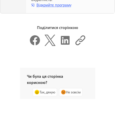
Відкрийте програму
Поділитися сторінкою
Чи була ця сторінка
корисною?
Так, дякую
Не зовсім