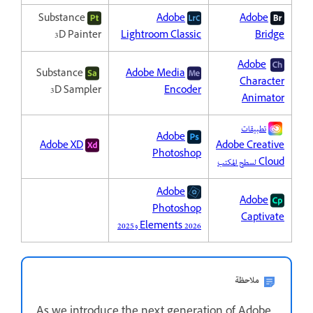
Substance
Adobe
Adobe
3D Painter
Lightroom Classic
Bridge
Adobe
Substance
Adobe Media
Character
3D Sampler
Encoder
Animator
تطبيقات
Adobe
Adobe XD
Adobe Creative
Photoshop
Cloud لسطح المكتب
Adobe
Adobe
Photoshop
Captivate
Elements 2026 و2025
ملاحظة
As we introduce the next generation of Adobe