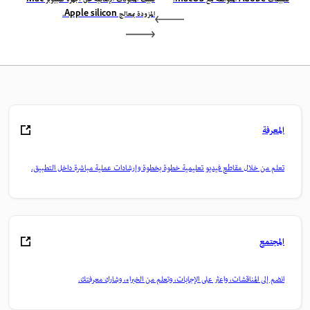
تطبيقات Adobe المتوافقة مع macOS.
تثبيت المكونات الإضافية على أجهزة كمبيوتر Mac
المزودة بمعالج Apple silicon.
المعرفة
تعلم من خلال مقاطع فيديو تعليمية خطوة بخطوة وإرشادات عملية مباشرة داخل التطبيق.
المجتمع
انضم إلى المناقشات، واعثر على الإجابات، وتعلم من الخبراء، وشارك معرفتك.