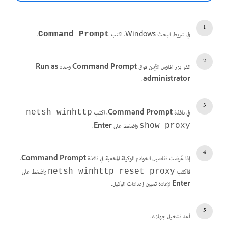
في شريط البحث Windows، اكتب
.
Command Prompt
انقر بزر الماوس الأيمن فوق
Command Prompt
وحدد
as
Run
.
administrator
في نافذة
Prompt
Command
، اكتب
netsh winhttp
واضغط على
Enter
.
show proxy
إذا عُرضت تفاصيل الخوادم الوكيلة المخفية في نافذة
Prompt
Command
،
فاكتب
واضغط على
netsh winhttp reset proxy
Enter
لإعادة تعيين إعدادات الوكيل.
أعد تشغيل جهازك.