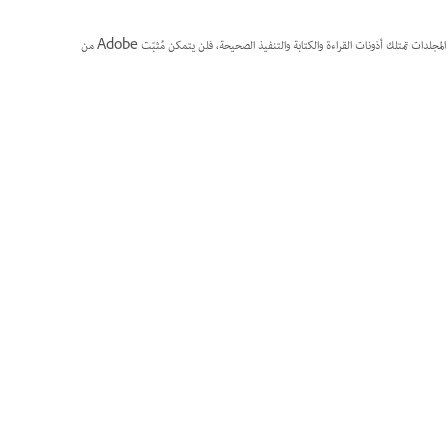
لتخزين ملفات التثبيت المؤقتة. إذا لم تكن هذه المجلدات تمتلك أذونات القراءة والكتابة والتنفيذ الصحيحة، فلن يتمكن مُثبّت Adobe من