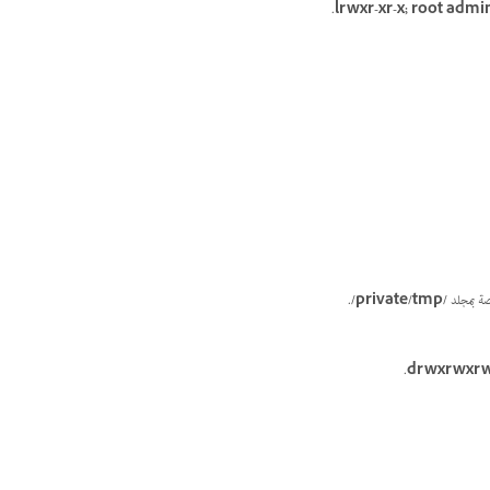
.
lrwxr-xr-x; root admi
صة بمجلد
/private/tmp/
.
.
drwxrwxrwt