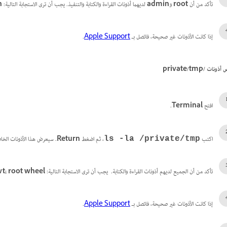
تأكد من أن
root
و
admin
لديهما أذونات القراءة والكتابة والتنفيذ. يجب أن ترى الاستجابة التالية:
n
إذا كانت الأذونات غير صحيحة، فاتصل بـ
Apple Support
.
 أذونات
/private/tmp
افتح
Terminal
.
اكتب
، ثم اضغط
Return
. سيعرض هذا الأذونات الخا
ls -la /private/tmp
تأكد من أن الجميع لديهم أذونات القراءة والكتابة. يجب أن ترى الاستجابة التالية:
; root wheel
إذا كانت الأذونات غير صحيحة، فاتصل بـ
Apple Support
.