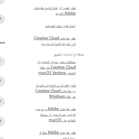
تعذّر تفعيل أو إعادة تثبيت تطبيقات
Adobe القديمة
إعادة تعيين ملف المضيفات
تظهر تطبيقات Creative Cloud
فحص
التي اشتريتها كإصدارات تجريبية
مشكلة في إعدادات التطبيق
مشكلات عنصر تسجيل الدخول إلى
Creative Cloud على نظام
التشغيل macOS Ventura
فشل إلغاء تثبيت الإصدارات القديمة
من تطبيقات Creative Cloud
على نظام Windows
تظهر تطبيقات Adobe مربع حوار
الترخيص عند الوصول إلى سلسلة
المفاتيح على macOS
تظهر تطبيقات Adobe خطأ في
ساعة النظام