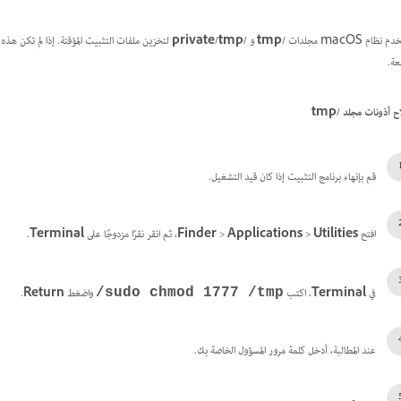
نظام macOS مجلدات
/tmp
و
/private/tmp
بعة.
ح أذونات مجلد
/tmp
قم بإنهاء برنامج التثبيت إذا كان قيد التشغيل.
افتح
Utilities
>
Applications
>
Finder
، ثم انقر نقرًا مزدوجًا على
Terminal
.
في
Terminal
، اكتب
واضغط
Return
.
sudo chmod 1777 /tmp/
عند المطالبة، أدخل كلمة مرور المسؤول الخاصة بك.