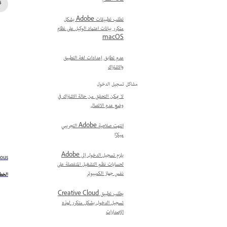
تطلب تطبيقات Adobe بشكل
متكرر بيانات اعتماد الوكيل على نظام
macOS
عدم تطابق إعدادات لغة التطبيق
والاشتراك
مشاكل تسجيل الدخول
لا يمكن التحقق من حالة الاشتراك في
وضع عدم الاتصال
انتهت صلاحية Adobe التجريبي
مبكرًا
يلزم تسجيل الدخول إلى Adobe
ious
لحسابات نظم التشغيل المنفصلة على
نفس جهاز الكمبيوتر
الخطأ 510 يسبب فشل 
يطلب تطبيق Creative Cloud
تسجيل الدخول بشكل متكرر لهذه
الإصدارات