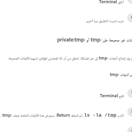
أغلق
Terminal
.
جرب تثبيت التطبيق مرة أخرى.
نات غير صحيحة على
/tmp
أو
/private/tmp
لم يؤدِ إصلاح أذونات
/tmp
إلى حل المشكلة، تحقق من أن كلا المجلدين المؤقتين لديهما الأذونات الصحيحة.
 أذونات
/tmp
افتح
Terminal
.
اكتب
، ثم اضغط
Return
. سيعرض هذا الأذونات الخاصة بمجلد
/tmp/
.
ls -la /tmp