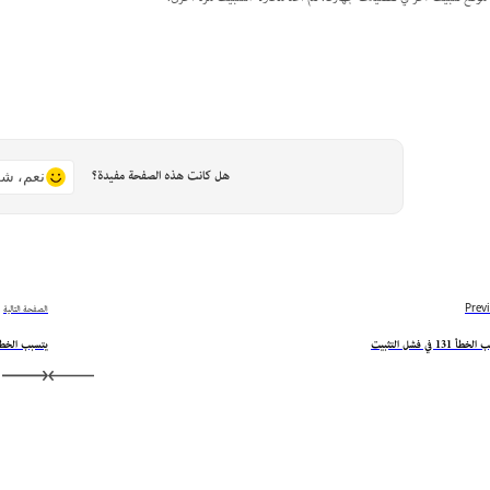
هل كانت هذه الصفحة مفيدة؟
نعم، شك
Prev
الصفحة التالية
أ 131 في فشل التثبيت
يتسبب الخطأ 133 في فشل الت