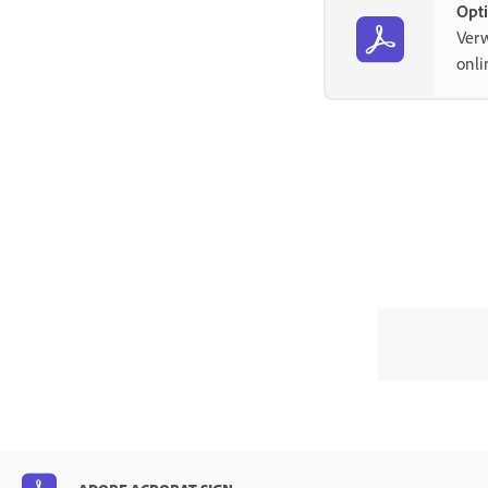
Freigeben von Benutzenden
Opt
und Vereinbarungen
Verw
onli
Integration in andere Produkte
Acrobat Sign für Salesforce
Acrobat Sign für Microsoft
Weitere Integrationen
Partner-verwaltete Integrationen
Integrationsschlüssel
Acrobat Sign-Entwickler
REST-APIs
Webhooks
Sandbox
Support und Fehlerbehebung