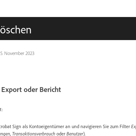
löschen
15. November 2023
 Export oder Bericht
t:
crobat Sign als Kontoeigentümer an und navigieren Sie zum Filter
Ex
ungen
,
Transaktionsverbrauch
oder
Benutzer
).