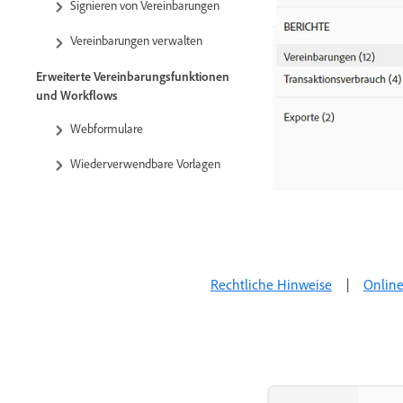
Signieren von Vereinbarungen
Vereinbarungen verwalten
Erweiterte Vereinbarungsfunktionen
und Workflows
Webformulare
Wiederverwendbare Vorlagen
Gemeinsame Vorlagen
verwalten
Übertragen des Eigentums an
Webformularen und
Rechtliche Hinweise
|
Online
Bibliotheksvorlagen
Power Automate-Workflows
Selbstdefinierte Sende-
Workflows