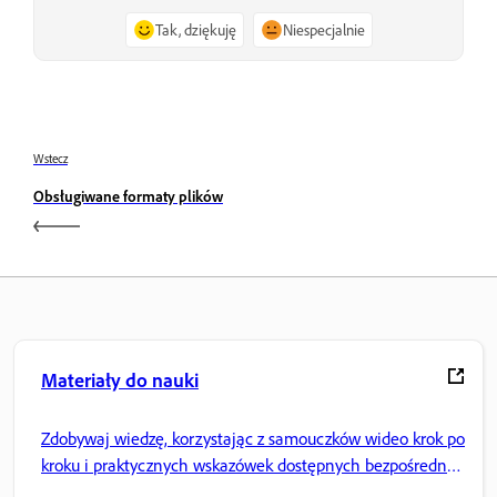
Tak, dziękuję
Niespecjalnie
Wstecz
Obsługiwane formaty plików
Materiały do nauki
Zdobywaj wiedzę, korzystając z samouczków wideo krok po
kroku i praktycznych wskazówek dostępnych bezpośrednio
w aplikacji.