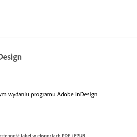
Design
zym wydaniu programu Adobe InDesign.
ostępność tabel w eksportach PDF i EPUB