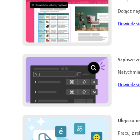
Dołącz nag
Dowiedz si
Szybsze z
Natychmias
Dowiedz si
Ulepszone 
Pracuj z r