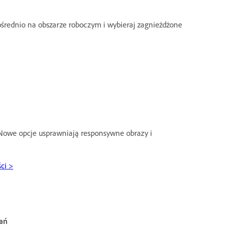
średnio na obszarze roboczym i wybieraj zagnieżdżone
 Nowe opcje usprawniają responsywne obrazy i
ci >
ań