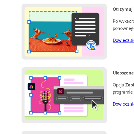
Otrzymuj 
Po wykadro
ponownego
Dowiedz si
Ulepszone
Opcja
Zap
programie 
Dowiedz si