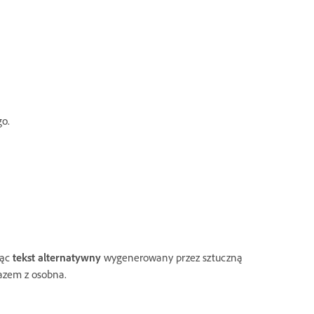
go.
jąc
tekst alternatywny
wygenerowany przez sztuczną
azem z osobna.