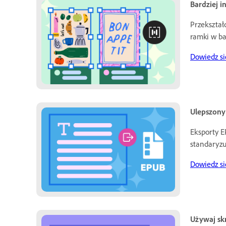
Bardziej i
Przekształ
ramki w ba
Dowiedz się
Ulepszony
Eksporty E
standaryzu
Dowiedz si
Używaj sk