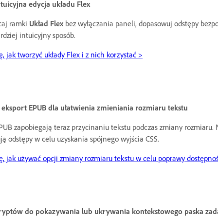
ntuicyjna edycja układu Flex
caj ramki
Układ Flex
bez wyłączania paneli, dopasowuj odstępy bezpo
rdziej intuicyjny sposób.
, jak tworzyć układy Flex i z nich korzystać >
 eksport EPUB dla ułatwienia zmieniania rozmiaru tekstu
PUB zapobiegają teraz przycinaniu tekstu podczas zmiany rozmiaru.
ją odstępy w celu uzyskania spójnego wyjścia CSS.
ę, jak używać opcji zmiany rozmiaru tekstu w celu poprawy dostępnoś
ryptów do pokazywania lub ukrywania kontekstowego paska zad