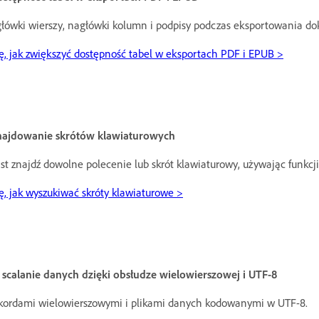
łówki wierszy, nagłówki kolumn i podpisy podczas eksportowania do
ę, jak zwiększyć dostępność tabel w eksportach PDF i EPUB >
najdowanie skrótów klawiaturowych
t znajdź dowolne polecenie lub skrót klawiaturowy, używając funkcj
ę, jak wyszukiwać skróty klawiaturowe >
scalanie danych dzięki obsłudze wielowierszowej i UTF-8
ekordami wielowierszowymi i plikami danych kodowanymi w UTF-8.