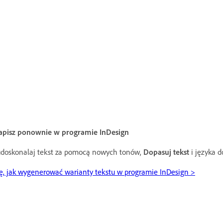
apisz ponownie w programie InDesign
udoskonalaj tekst za pomocą nowych tonów,
Dopasuj tekst
i języka d
ę, jak wygenerować warianty tekstu w programie InDesign >