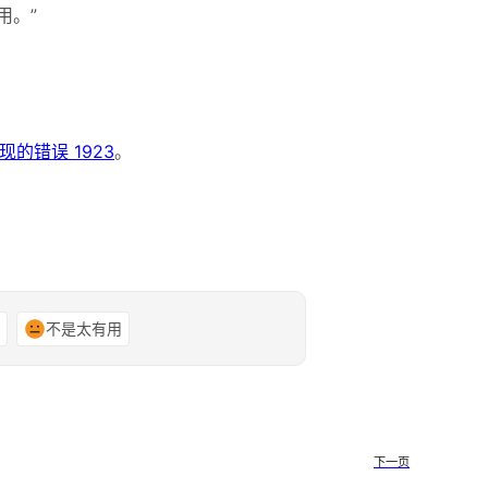
用。”
时出现的错误 1923
。
谢
不是太有用
下一页