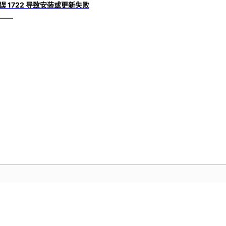
误 1722 导致安装或更新失败
社区
A