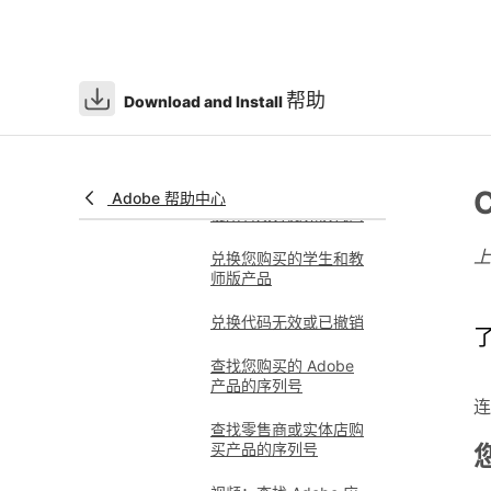
授予许可和激活
序列号和兑换码
兑换代码概述
帮助
Download and Install
查找您的兑换码
兑换您的 Adobe 代码
或礼品卡
Adobe 帮助中心
使用有效订阅兑换代码
兑换您购买的学生和教
师版产品
兑换代码无效或已撤销
了
查找您购买的 Adobe
产品的序列号
连
查找零售商或实体店购
买产品的序列号