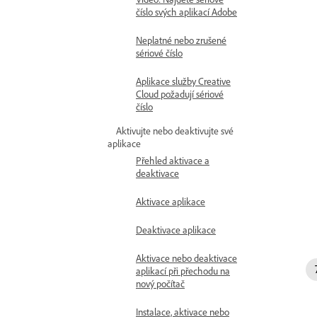
číslo svých aplikací Adobe
Neplatné nebo zrušené
sériové číslo
Aplikace služby Creative
Cloud požadují sériové
číslo
Aktivujte nebo deaktivujte své
aplikace
Přehled aktivace a
deaktivace
Aktivace aplikace
Deaktivace aplikace
Aktivace nebo deaktivace
aplikací při přechodu na
nový počítač
Instalace, aktivace nebo