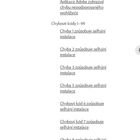
Aplikace Adobe zobrazují
chybu nepodporovaného
prohlížeče
Chybové kódy 1–99
Chyba 1 způsobuje selhání
instalace
Chyba 2 způsobuje selhání
instalace
Chyba 3 způsobuje selhání
instalace
Chyba 5 způsobuje selhání
instalace
Chybový kód 6 způsobuje
selhání instalace
Chybový kód 7 způsobuje
selhání instalace
Chyba 8 způsobuje selhání