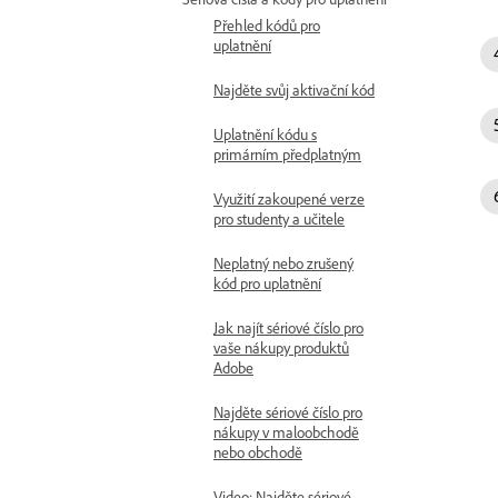
Přehled kódů pro
uplatnění
Najděte svůj aktivační kód
Uplatnění kódu s
primárním předplatným
Využití zakoupené verze
pro studenty a učitele
Neplatný nebo zrušený
kód pro uplatnění
Jak najít sériové číslo pro
vaše nákupy produktů
Adobe
Najděte sériové číslo pro
nákupy v maloobchodě
nebo obchodě
Video: Najděte sériové