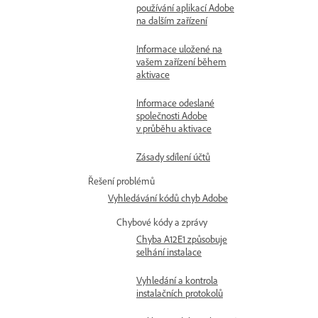
používání aplikací Adobe
na dalším zařízení
Informace uložené na
vašem zařízení během
aktivace
Informace odeslané
společnosti Adobe
v průběhu aktivace
Zásady sdílení účtů
Řešení problémů
Vyhledávání kódů chyb Adobe
Chybové kódy a zprávy
Chyba A12E1 způsobuje
selhání instalace
Vyhledání a kontrola
instalačních protokolů