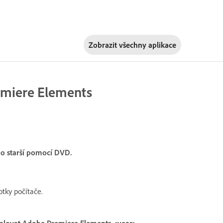
Zobrazit všechny aplikace
remiere Elements
bo starší pomocí DVD.
tky počítače.
talovat Adobe Premiere Elements <year>
.