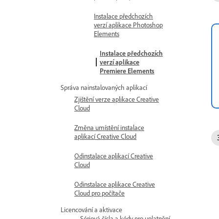
Instalace předchozích
verzí aplikace Photoshop
Elements
Instalace předchozích
verzí aplikace
Premiere Elements
Správa nainstalovaných aplikací
Zjištění verze aplikace Creative
Cloud
Změna umístění instalace
aplikací Creative Cloud
Odinstalace aplikací Creative
Cloud
Odinstalace aplikace Creative
Cloud pro počítače
Licencování a aktivace
Sériová čísla a kódy pro uplatnění