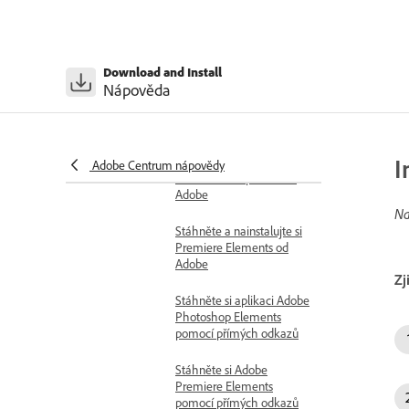
Video: Stáhnout adobe
acrobat
Stáhněte si aplikace Elements
Download and Install
Nápověda
Připravte se na stažení
aplikací Elements
Stáhněte a nainstalujte
I
aplikaci Photoshop
Adobe Centrum nápovědy
Elements od společnosti
Adobe
Na
Stáhněte a nainstalujte si
Premiere Elements od
Adobe
Zj
Stáhněte si aplikaci Adobe
Photoshop Elements
pomocí přímých odkazů
Stáhněte si Adobe
Premiere Elements
pomocí přímých odkazů