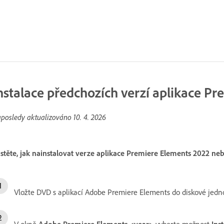
nstalace předchozích verzí aplikace P
posledy aktualizováno
10. 4. 2026
istěte, jak nainstalovat verze aplikace Premiere Elements 2022 ne
Vložte DVD s aplikací Adobe Premiere Elements do diskové jedno
V okně
Adobe Premiere Elements <year>
vyberte možnost
Ins