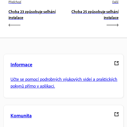
Předchozí
Další
Chyba 23 způsobuje selhání
Chyba 25 způsobuje selhání
instalace
instalace
Informace
Učte se pomocí podrobných výukových videí a praktických
pokynů přímo v aplikaci.
Komunita