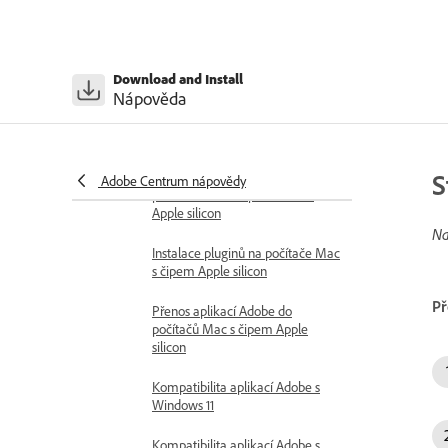
Systémové požadavky pro
aplikace Creative Cloud
Technické požadavky pro aplikaci
Download and Install
Creative Cloud
Nápověda
Kompatibilita aplikací Adobe s
macOS
S
Kompatibilita aplikací Adobe na
Adobe Centrum nápovědy
počítačích Mac s procesorem
Apple silicon
Na
Instalace pluginů na počítače Mac
s čipem Apple silicon
Př
Přenos aplikací Adobe do
počítačů Mac s čipem Apple
silicon
Kompatibilita aplikací Adobe s
Windows 11
Kompatibilita aplikací Adobe s