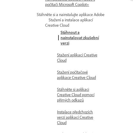
počítači Microsoft Copilot+
Stáhněte si a nainstalujte aplikace Adobe
Stažení a instalace aplikací
Creative Cloud
Stáhnout a
nainstalovat zkušební
verzi
Stažení aplikací Creative
Cloud
Stažení počítačové
aplikace Creative Cloud
Stáhněte si aplikaci
Creative Cloud pomocí
přímých odkazů
Instalace předchozích
verzí aplikací Creative
Cloud