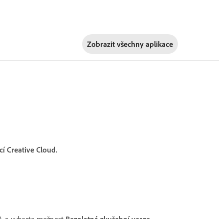
Zobrazit všechny aplikace
cí Creative Cloud.
r), a vyberte možnost
Bezplatná zkušební verze
.