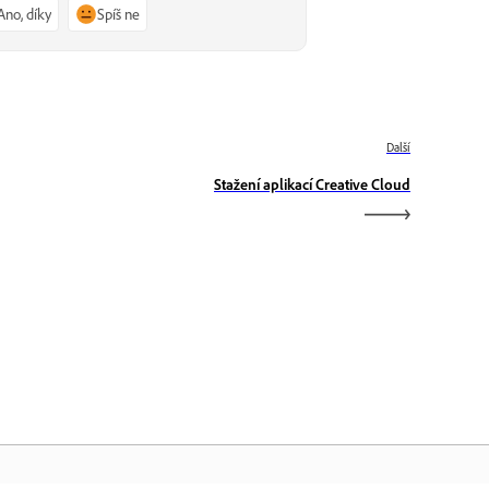
Ano, díky
Spíš ne
Další
Stažení aplikací Creative Cloud