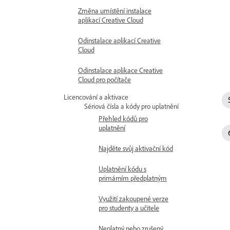
Změna umístění instalace
aplikací Creative Cloud
Odinstalace aplikací Creative
Cloud
Odinstalace aplikace Creative
Cloud pro počítače
Licencování a aktivace
Sériová čísla a kódy pro uplatnění
Přehled kódů pro
uplatnění
Najděte svůj aktivační kód
Uplatnění kódu s
primárním předplatným
Využití zakoupené verze
pro studenty a učitele
Neplatný nebo zrušený