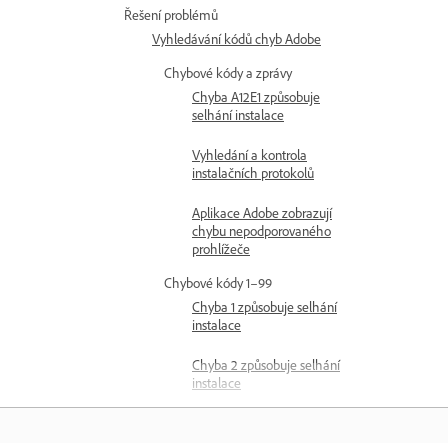
Řešení problémů
Vyhledávání kódů chyb Adobe
Chybové kódy a zprávy
Chyba A12E1 způsobuje
selhání instalace
Vyhledání a kontrola
instalačních protokolů
Aplikace Adobe zobrazují
chybu nepodporovaného
prohlížeče
Chybové kódy 1–99
Chyba 1 způsobuje selhání
instalace
Chyba 2 způsobuje selhání
instalace
Chyba 3 způsobuje selhání
instalace