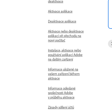
deaktivace
Aktivace aplikace
Deaktivace aplikace
Aktivace nebo deaktivace
aplikací při přechodu na
nový počítač
Instalace, aktivace nebo
používání aplikací Adobe
na dalším zařízení
Informace uložené na
vašem zařízení během
aktivace
Informace odeslané
společnosti Adobe
v průběhu aktivace
Zásady sdílení účtů