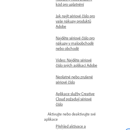
kód pro uplatnění
Jak najít sériové číslo pro
vaše nákupy produktů
Adobe
Najděte sériové číslo pro
nákupy v maloobchodě
nebo obchodě
Video: Najděte sériové
číslo svých aplikací Adobe
Neplatné nebo zrušené
sériové číslo
Aplikace služby Creative
Cloud požadují sériové
číslo
Aktivujte nebo deaktivujte své
aplikace
Přehled aktivace a