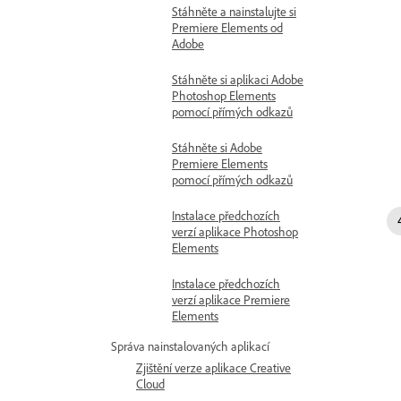
Stáhněte a nainstalujte si
Premiere Elements od
Adobe
Stáhněte si aplikaci Adobe
Photoshop Elements
pomocí přímých odkazů
Stáhněte si Adobe
Premiere Elements
pomocí přímých odkazů
Instalace předchozích
verzí aplikace Photoshop
Elements
Instalace předchozích
verzí aplikace Premiere
Elements
Správa nainstalovaných aplikací
Zjištění verze aplikace Creative
Cloud