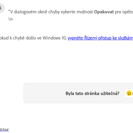
"V dialogovém okně chyby vyberte možnost
Opakovat
pro opětov
\n
okud k chybě došlo ve Windows 10,
vypněte Řízený přístup ke složk
Byla tato stránka užitečná?
dchozí