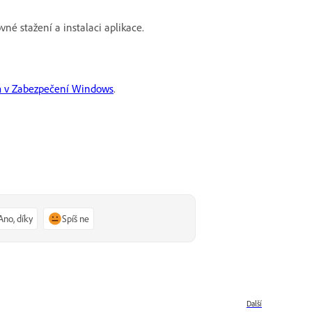
né stažení a instalaci aplikace.
ám v Zabezpečení Windows
.
Ano, díky
Spíš ne
Další