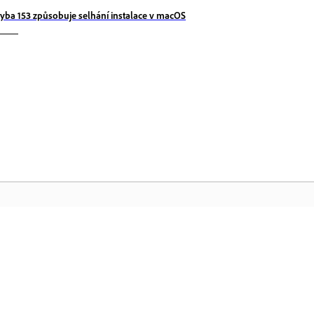
yba 153 způsobuje selhání instalace v macOS
Komunita
D
h
Zapojte se do diskuzí, najděte odpovědi,
Zí
učte se od odborníků a sdílejte své
sl