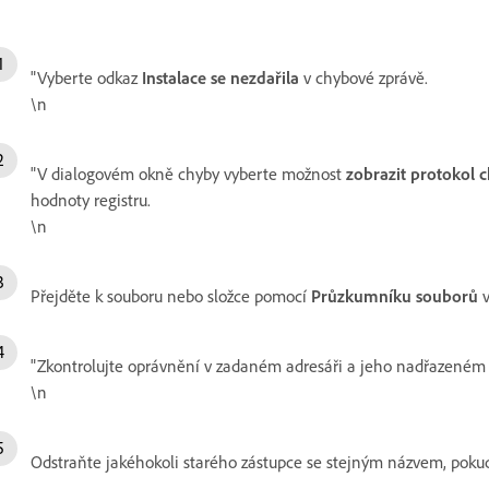
"Vyberte odkaz
Instalace se nezdařila
v chybové zprávě.
\n
"V dialogovém okně chyby vyberte možnost
zobrazit protokol 
hodnoty registru.
\n
Přejděte k souboru nebo složce pomocí
Průzkumníku souborů
v
"Zkontrolujte oprávnění v zadaném adresáři a jeho nadřazeném 
\n
Odstraňte jakéhokoli starého zástupce se stejným názvem, pokud