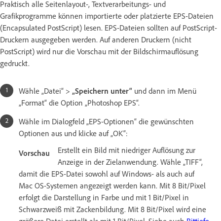
Praktisch alle Seitenlayout-, Textverarbeitungs- und
Grafikprogramme können importierte oder platzierte EPS-Dateien
(Encapsulated PostScript) lesen. EPS-Dateien sollten auf PostScript-
Druckern ausgegeben werden. Auf anderen Druckern (nicht
PostScript) wird nur die Vorschau mit der Bildschirmauflösung
gedruckt.
Wähle „Datei“ >
„Speichern unter“
und dann im Menü
„Format“ die Option „Photoshop EPS“.
Wähle im Dialogfeld „EPS-Optionen“ die gewünschten
Optionen aus und klicke auf „OK“:
Erstellt ein Bild mit niedriger Auflösung zur
Vorschau
Anzeige in der Zielanwendung. Wähle „TIFF“,
damit die EPS-Datei sowohl auf Windows- als auch auf
Mac OS-Systemen angezeigt werden kann. Mit 8 Bit/Pixel
erfolgt die Darstellung in Farbe und mit 1 Bit/Pixel in
Schwarzweiß mit Zackenbildung. Mit 8 Bit/Pixel wird eine
größere Datei erstellt als mit 1 Bit/Pixel. Siehe auch
Bittiefe
.