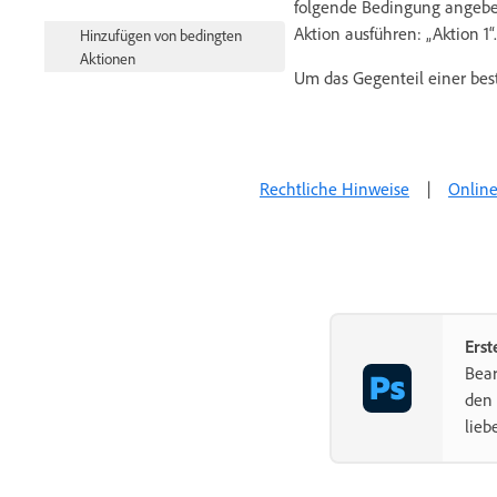
folgende Bedingung angeben
Aktion ausführen: „Aktion 1“.
Hinzufügen von bedingten
Aktionen
Um das Gegenteil einer best
Aufzeichnen von Werkzeugen in
Aktionen
Hinzufügen einer bedingten
Modusänderung zu einer Aktion
Rechtliche Hinweise
|
Online
Photoshop UI-Toolkit für
Zusatzmodule und Skripten
Fehlerbehebung
Erst
Bear
den 
lieb