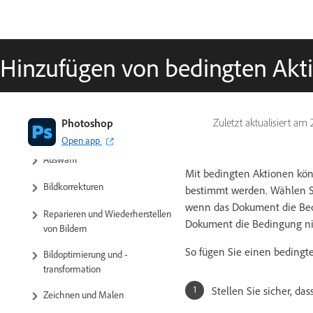
verfügbar in Festlandchina)
Cloud-Dokumente (nicht
verfügbar in Festlandchina)
Hinzufügen von bedingten Akt
Arbeitsbereich
Bilder und Farben – Grundlagen
Photoshop
Zuletzt aktualisiert am
Ebenen
Open app
Auswahl
Mit bedingten Aktionen kön
Bildkorrekturen
bestimmt werden. Wählen Si
wenn das Dokument die Bedi
Reparieren und Wiederherstellen
Dokument die Bedingung nic
von Bildern
So fügen Sie einen bedingte
Bildoptimierung und -
transformation
Stellen Sie sicher, da
Zeichnen und Malen