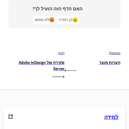
האם הדף הזה הועיל לך?
כן, תודה
לא ממש
Previous
הבא
הערות מוצר
סקירה של Adobe InDesign
Server
למידה