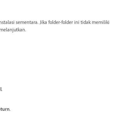
talasi sementara. Jika folder-folder ini tidak memiliki
 melanjutkan.
l
.
eturn
.