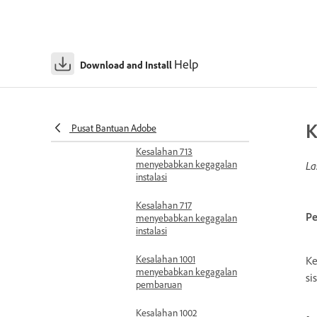
instalasi
Kesalahan 702
menyebabkan
kegagalan instalasi
Help
Download and Install
pada macOS
Kesalahan 708
menyebabkan kegagalan
instalasi
K
Pusat Bantuan Adobe
Kesalahan 713
menyebabkan kegagalan
La
instalasi
Kesalahan 717
Pe
menyebabkan kegagalan
instalasi
Kesalahan 1001
Ke
menyebabkan kegagalan
si
pembaruan
Kesalahan 1002