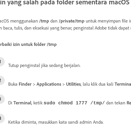
zin yang salah pada folder sementara macOS
acOS menggunakan
/tmp
dan
/private/tmp
untuk menyimpan file ins
in baca, tulis, dan eksekusi yang benar, penginstal Adobe tidak dapat
rbaiki izin untuk folder
/tmp
Tutup penginstal jika sedang berjalan.
Buka
Finder
>
Applications
>
Utilities
, lalu klik dua kali
Termina
Di
Terminal
, ketik
dan tekan
R
sudo chmod 1777 /tmp/
Ketika diminta, masukkan kata sandi admin Anda.