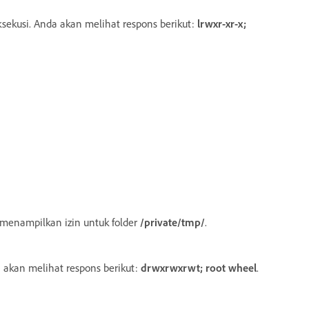
eksekusi. Anda akan melihat respons berikut:
lrwxr-xr-x;
n menampilkan izin untuk folder
/private/tmp/
.
 akan melihat respons berikut:
drwxrwxrwt; root wheel
.