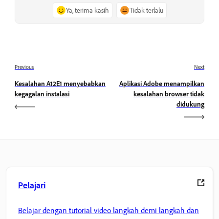
Ya, terima kasih
Tidak terlalu
Previous
Next
Kesalahan A12E1 menyebabkan
Aplikasi Adobe menampilkan
kegagalan instalasi
kesalahan browser tidak
didukung
Pelajari
Belajar dengan tutorial video langkah demi langkah dan