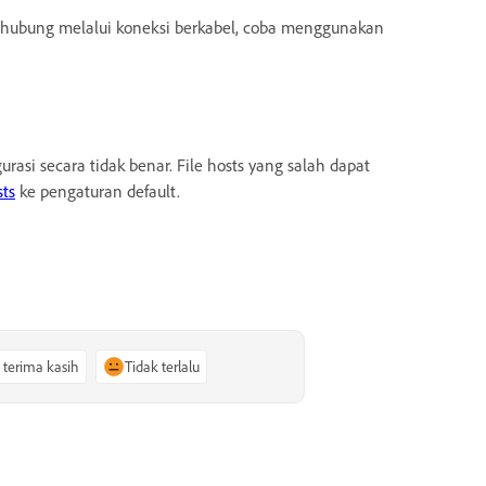
terhubung melalui koneksi berkabel, coba menggunakan
asi secara tidak benar. File hosts yang salah dapat
sts
ke pengaturan default.
, terima kasih
Tidak terlalu