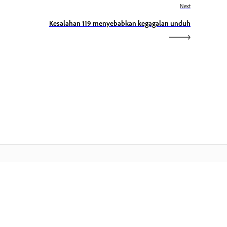
Next
Kesalahan 119 menyebabkan kegagalan unduh
eranda Adobe
ses aplikasi Creative Cloud favorit