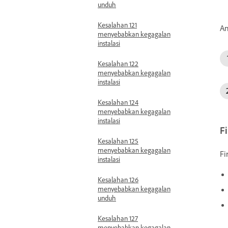
unduh
Kesalahan 121
An
menyebabkan kegagalan
instalasi
Kesalahan 122
menyebabkan kegagalan
instalasi
Kesalahan 124
menyebabkan kegagalan
instalasi
F
Kesalahan 125
menyebabkan kegagalan
Fi
instalasi
Kesalahan 126
menyebabkan kegagalan
unduh
Kesalahan 127
menyebabkan kegagalan