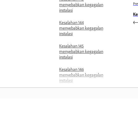
Pre
menyebabkan kegagalan
instalasi
Ke
Kesalahan 144
menyebabkan kegagalan
instalasi
Kesalahan 145
menyebabkan kegagalan
instalasi
Kesalahan 146
menyebabkan kegagalan
instalasi
Kesalahan 147
menyebabkan kegagalan
instalasi
Pelajari
Kesalahan 149
menyebabkan kegagalan
instalasi atau
Belajar dengan tutorial video langkah
penghapusan instalasi