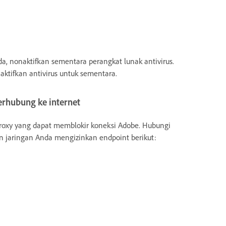
da, nonaktifkan sementara perangkat lunak antivirus.
ktifkan antivirus untuk sementara.
erhubung ke internet
 proxy yang dapat memblokir koneksi Adobe.
Hubungi
n jaringan Anda mengizinkan endpoint berikut: