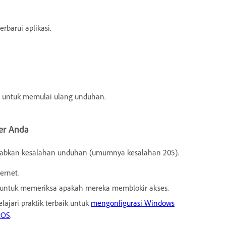
barui aplikasi.
n untuk memulai ulang unduhan.
er Anda
ebabkan kesalahan unduhan (umumnya kesalahan 205).
ernet.
nak untuk memeriksa apakah mereka memblokir akses.
lajari praktik terbaik untuk
mengonfigurasi Windows
cOS
.