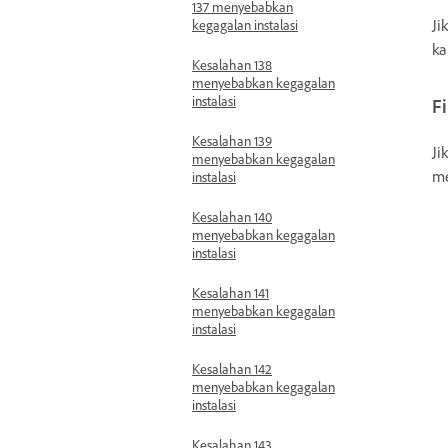
137 menyebabkan
Ji
kegagalan instalasi
ka
Kesalahan 138
menyebabkan kegagalan
instalasi
Fi
Kesalahan 139
Ji
menyebabkan kegagalan
me
instalasi
Kesalahan 140
menyebabkan kegagalan
instalasi
Kesalahan 141
menyebabkan kegagalan
instalasi
Kesalahan 142
menyebabkan kegagalan
instalasi
Kesalahan 143