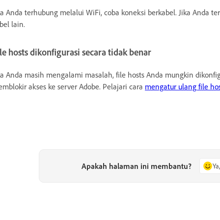
ka Anda terhubung melalui WiFi, coba koneksi berkabel. Jika Anda 
bel lain.
le hosts dikonfigurasi secara tidak benar
ka Anda masih mengalami masalah, file hosts Anda mungkin dikonfigur
mblokir akses ke server Adobe. Pelajari cara
mengatur ulang file ho
Apakah halaman ini membantu?
Ya