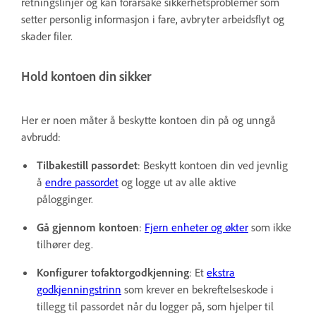
retningslinjer og kan forårsake sikkerhetsproblemer som
setter personlig informasjon i fare, avbryter arbeidsflyt og
skader filer.
Hold kontoen din sikker
Her er noen måter å beskytte kontoen din på og unngå
avbrudd:
Tilbakestill passordet
: Beskytt kontoen din ved jevnlig
å
endre passordet
og logge ut av alle aktive
pålogginger
.
Gå gjennom kontoen
:
Fjern enheter og økter
som ikke
tilhører deg.
Konfigurer tofaktorgodkjenning
: Et
ekstra
godkjenningstrinn
som krever en bekreftelseskode i
tillegg til passordet når du logger på, som hjelper til