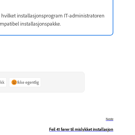
å hvilket installasjonsprogram IT-
administratoren
mpatibel installasjons
pakke
.
akk
Ikke egentlig
Neste
Feil 41 fører til mislykket installasjon