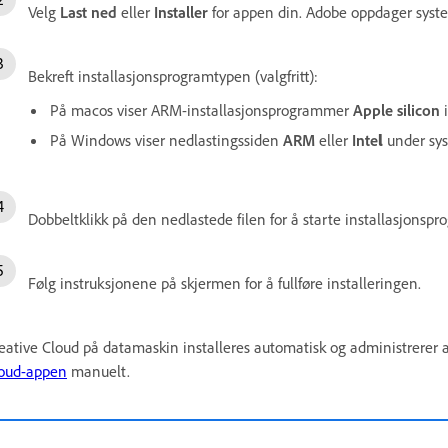
Velg
Last ned
eller
Installer
for appen din. Adobe oppdager systeme
Bekreft installasjonsprogramtypen (valgfritt):
På macos viser ARM-installasjonsprogrammer
Apple silicon
i
På Windows viser nedlastingssiden
ARM
eller
Inte
l
under sys
Dobbeltklikk på den nedlastede filen for å starte installasjonsp
Følg instruksjonene på skjermen for å fullføre installeringen.
eative Cloud på datamaskin installeres automatisk og administrerer 
oud-appen
manuelt.