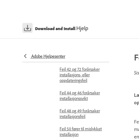
installasjon
Feil 24 forårsaker
installasjonssvikt
Hjelp
Download and Install
Feil 25 fører til
mislykket installasjon
Feil 41 fører til mislykket
F
Adobe Hjelpesenter
installasjon
Feil 42 og 72 forårsaker
Si
installasjons- eller
oppdateringsfeil
Feil 44 og 46 forårsaker
Læ
installasjonssvikt
op
Feil 48 og 49 forårsaker
installasjonsfeil
Fe
ma
Feil 50 fører til mislykket
installasjon
en