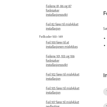
Feilene 81, 86 og 87
forårsaker
F
installasjonssvikt
Feil 82 fører til mislykket
Sø
installasjon
Feilkoder 100–149
Feil 100 fører til at
installasjonen mislykkes
Feilene 101, 103 og 106
forårsaker
installasjonssvikt
I
Feil 102 fører til mislykket
installasjon
Feil 105 fører til mislykket
installasjon
Feil 107 fører til mislykket
nedlasting