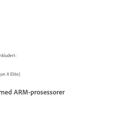
nkludert:
n X Elite)
t med ARM-prosessorer